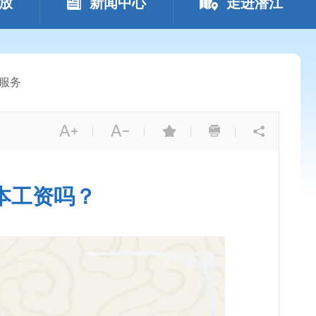
放
新闻中心
走进潜江
服务
|
|
|
|
本工资吗？