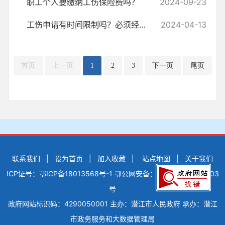
职工个人要缴纳工伤保险费吗？
2024-09-23
工伤申请有时间限制吗？必须经过单位同意吗？
2024-04-13
首页
上一页
1
2
3
下一页
尾页
联系我们
|
设为首页
|
加入收藏
|
站点地图
|
关于我们
ICP证号：鄂ICP备18013568号-1
鄂公网安备：42900502000503
号
政府网站标识码：4290050001
主办：潜江市人民政府
承办：潜江
市政务服务和大数据管理局