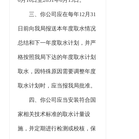
6
月
16
日至
20
31
年
6
月
15
日。
三
、你
公司
应在每年
12
月
31
日前向我局报送本年度取水情
况
总结和下一年度取水计划，并严
格按照我局下达的年度取水计划
取水，因特殊原因需要调整年度
取水计划时，应当报我局批准。
四
、你
公司
应当安装符合国
家相关技术标准的取水计量设
施，并定期进行检测或校核，保