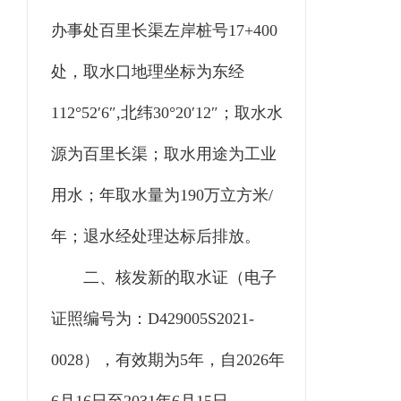
办事处百里长渠左岸桩号
17+400
处
，
取水口地理坐标为东经
112°52′6″,
北纬
30°20′12″
；
取水水
源
为百里长渠
；取水用途为工业
用水；年取水量为
190
万立方米
/
年
；
退水经处理达标后排放。
二
、核发新的取水证（电子
证照编号为
：
D429005
S
2021-
00
28
），有效期为
5
年，自
202
6
年