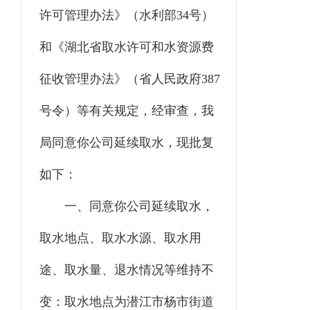
许可管理办法》（水利部
34
号）
和《湖北省取水许可和水资源费
征收管理办法》（省人民政府
387
号令）等有关规定，经审查，我
局同意你
公司
延续取水，现批复
如下：
一、同意你
公司
延续取水，
取水地点
、
取水水源、取水用
途、取水量、退水
情况
等维持不
变
：
取水地点为潜江市杨市街道