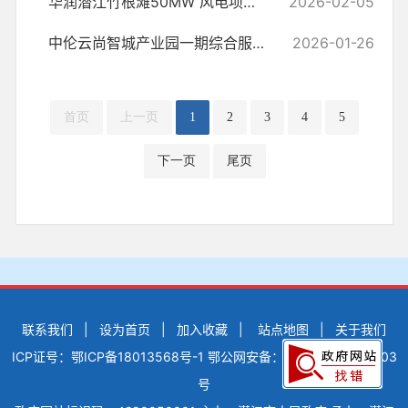
华润潜江竹根滩50MW 风电项目水土保持设施自主验收报备回执
2026-02-05
中伦云尚智城产业园一期综合服务配套项目水土保持方案许可
2026-01-26
首页
上一页
1
2
3
4
5
下一页
尾页
联系我们
|
设为首页
|
加入收藏
|
站点地图
|
关于我们
ICP证号：鄂ICP备18013568号-1
鄂公网安备：42900502000503
号