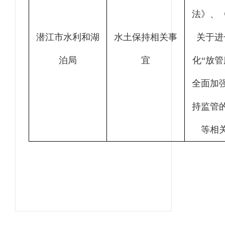
法》、
潜江市水利和湖
水土保持相关事
关于进
泊局
宜
化“放管
全面加
持监管
等相