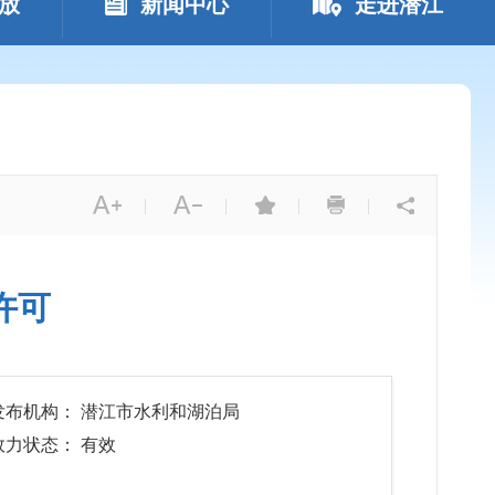
放
新闻中心
走进潜江
|
|
|
|
许可
发布机构： 潜江市水利和湖泊局
效力状态： 有效