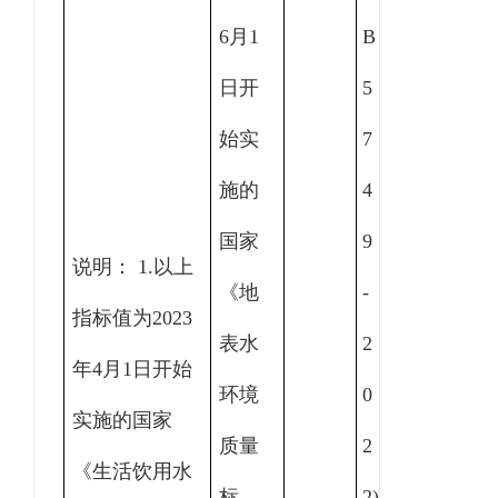
6月1
B
日开
5
始实
7
施的
4
国家
9
说明：
1.以上
《地
-
指标值为2023
表水
2
年4月1日开始
环境
0
实施的国家
质量
2
《生活饮用水
标
2)