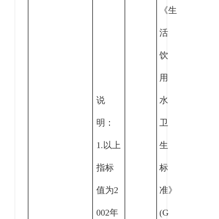
《生
活
饮
用
说
水
明：
卫
1.以上
生
指标
标
值为2
准》
002年
(G