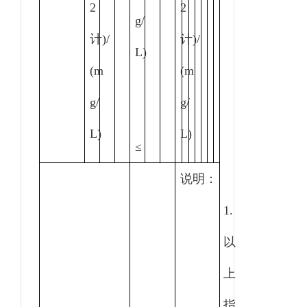
2
2
g/
计
)/
计
)/
L)
(m
(m
g/
g/
L)
L)
≤
说明：
1.
以
上
指