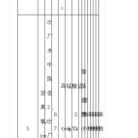
≤
出
厂
水
中
菌
限
高锰酸盐
落
游
值
总
指
离
2，
0.
2.
数
数
1
未
未
未
未
未
氯
/
出
5
7
/(mg/L)
6
5
(C
0
检
检
检
检
检
(m
厂