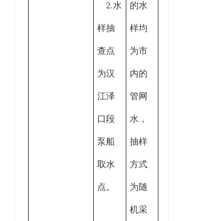
2.水
的水
样抽
样均
查点
为市
为汉
内的
江泽
管网
口段
水，
泵船
抽样
取水
方式
点。
为随
机采