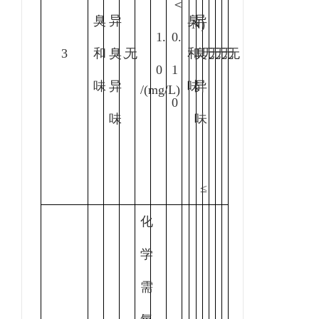
＜
臭
异
臭
异
N
)
1.
0.
3
和
臭、
无
和
臭、
无
无
无
无
无
0
1
味
异
味
异
/(mg/L)
0
味
味
≤
化
学
需