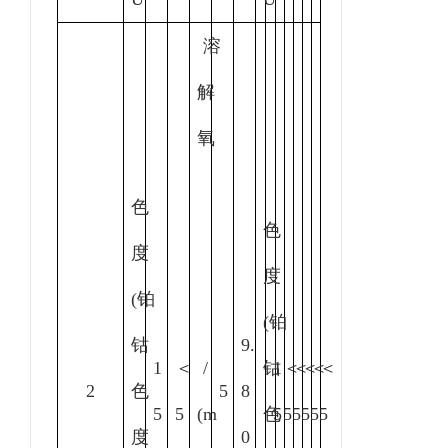
溶
解
氧
色
色
度
度
(铂
(铂
钴
9.
1
＜
/
钴
1
＜
＜
＜
＜
＜
2
色
5
8
5
5
(
m
色
5
5
5
5
5
5
度
0