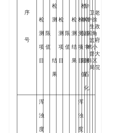
检
检
华
序
卫
老
检
测
检
检
检
单
南
中
徐
生
政
测
限
测
限
测
测
位
路
国
角
号
监
府
项
值
项
值
结
项
中
燃
小
督
大
目
结
目
果
目
限
国
料
区
局
院
果
值
石
化
浑
浑
浊
浊
度
度