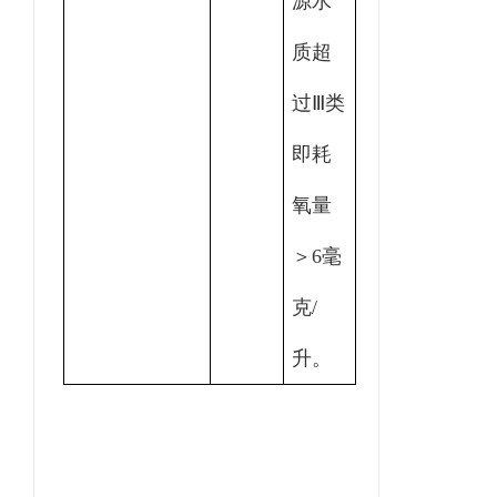
源水
质超
过Ⅲ类
即耗
氧量
＞6毫
克/
升。