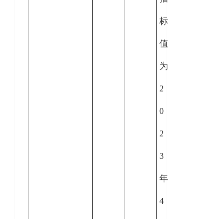
标
值
为
2
0
2
3
年
4