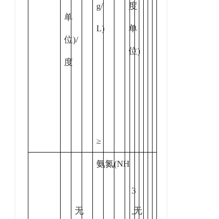
g/
度
单
L
)
单
位)/
位)
度
≥
氨氮
(
NH
3
无
无
-