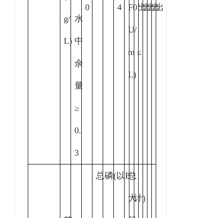
0
4
F
0
出
出
出
出
出
g/
水
U/
L)
中
m
≤
余
L)
量
≥
0.
3
总磷
(
以
P
总
大
计
)