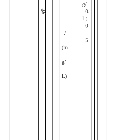
g/
物
0.
L)
0
/
5
(m
g/
L)