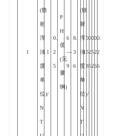
(散
(散
P
射
射
H
浑
0.
6
8.
浑
0.
0.
0.
0.
0.
值
1
浊
1
2
—
3
浊
1
5
2
5
2
2
(无
度
5
9
6
度
8
5
2
6
6
量
单
单
纲)
位)/
位)/
N
N
T
T
U
U