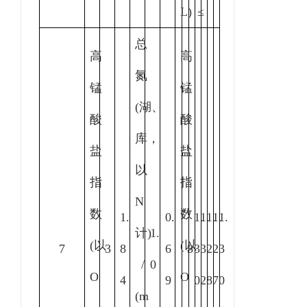
L)
≤
总
高
高
氮
锰
锰
(
湖、
酸
酸
库，
盐
盐
以
指
指
N
数
数
1.
0.
1.
1.
1.
1.
1.
计
)
1.
(以
(以
7
3
8
6
3
3
3
2
2
3
/
0
O
O
4
9
0
2
8
7
0
(m