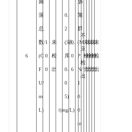
菌
肠
落
0.
菌
总
2
群
不
数
/
1
未
(湖、
0.
(M
未
未
未
未
未
应
6
(C
0
检
库
0
P
检
检
检
检
检
检
F
0
出
0.
6
N/
出
出
出
出
出
出
U/
0
1
m
5)
0
L)
/(mg/L)
0
m