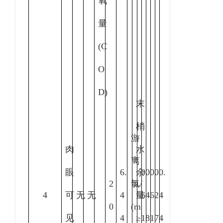
氧
量
(C
O
D)
末
梢
游
肉
水
离
眼
6.
余
0.
0.
0.
0.
0.
2
氯
/
4
可
无
无
4
量
6
4
6
2
4
0
(m
见
4
≥
1
8
1
7
4