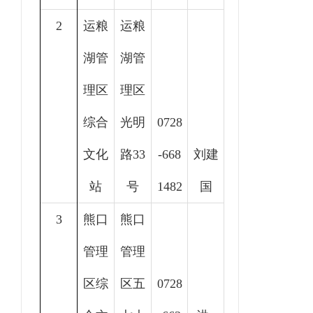
2
运粮
运粮
湖管
湖管
理区
理区
综合
光明
0728
文化
路33
-
668
刘建
站
号
1482
国
3
熊口
熊口
管理
管理
区综
区
五
0728