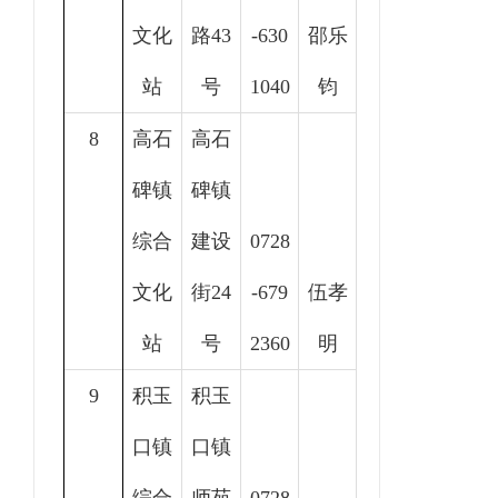
文化
路43
-
630
邵乐
站
号
1040
钧
8
高石
高石
碑镇
碑镇
综合
建设
0728
文化
街24
-679
伍孝
站
号
2360
明
9
积玉
积玉
口镇
口镇