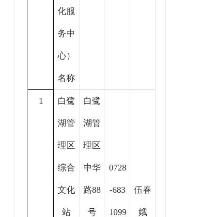
化服
务中
心）
名称
1
白鹭
白鹭
湖管
湖管
理区
理区
综合
中华
0728
文化
路88
-
683
伍春
站
号
1099
娥