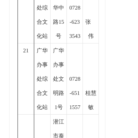
处综
华中
0728
合文
路15
-623
张
化站
号
3543
伟
21
广华
广华
办事
办事
处综
处文
0728
合文
明路
-651
桂慧
化站
1号
1557
敏
潜江
市泰