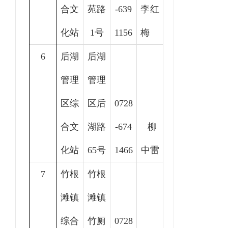
合文
苑路
-639
李红
化站
1号
1156
梅
6
后湖
后湖
管理
管理
区综
区后
0728
合文
湖路
-
674
柳
化站
65号
1466
中雷
7
竹根
竹根
滩镇
滩镇
综合
竹厕
0728