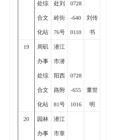
处综
处刘
0728
合文
岭街
-640
刘传
化站
76号
0110
书
19
周矶
潜江
办事
市潜
处综
阳西
0728
合文
路附
-655
董世
化站
81号
1016
明
20
园林
潜江
办事
市章