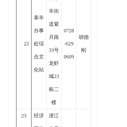
丰街
泰丰
道紫
办事
0728
月路
胡德
22
处综
-629
33号
刚
合文
0609
龙虾
化站
城23
栋二
楼
23
经济
潜江