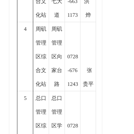
合文
七大
-663
洪
化站
道
1173
烨
4
周矶
周矶
管理
管理
区综
区向
0728
合文
家台
-
676
张
化站
路
1243
贵平
5
总口
总口
管理
管理
区综
区学
0728