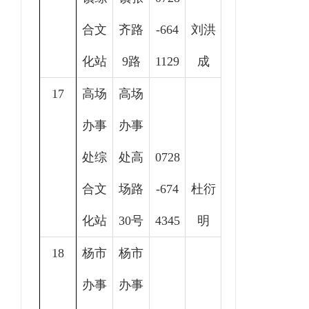
合文
齐路
-664
刘洪
化站
9路
1129
成
17
高场
高场
办事
办事
处综
处高
0728
合文
场路
-674
杜衍
化站
30号
4345
明
18
杨市
杨市
办事
办事