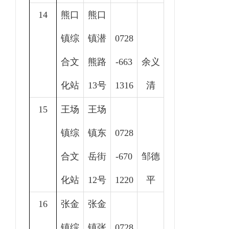
14
熊口
熊口
镇综
镇潜
0728
合文
熊路
-663
余义
化站
13号
1316
清
15
王场
王场
镇综
镇东
0728
合文
岳街
-670
邹德
化站
12号
1220
平
16
张金
张金
镇综
镇张
0728