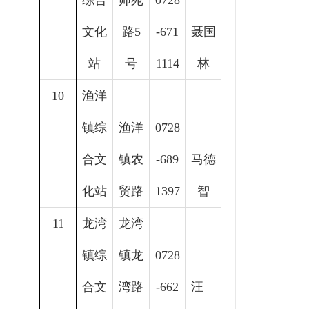
综合
师苑
0728
文化
路5
-671
聂国
站
号
1114
林
10
渔洋
镇综
渔洋
0728
合文
镇农
-689
马德
化站
贸路
1397
智
11
龙湾
龙湾
镇综
镇龙
0728
合文
湾路
-662
汪