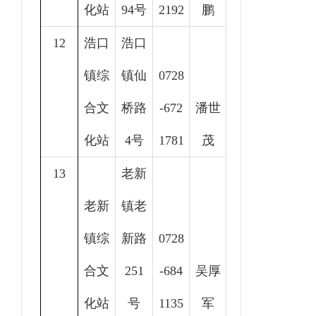
化站
94号
2192
鹏
12
浩口
浩口
镇综
镇仙
0728
合文
桥路
-672
潘世
化站
4号
1781
茂
13
老新
老新
镇老
镇综
新路
0728
合文
251
-684
吴厚
化站
号
1135
军