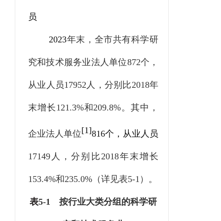
员
2023
年末，全市共有科学研
究和技术服务业法人单位
872
个，
从业人员
17952
人，分别比
2018
年
末增长
121.3%
和
209.8%
。其中，
[
1
]
企业法人单位
816
个，从业人员
17149
人，分别比
2018
年末增长
153.4%
和
235.0%
（详见表
5-1
）。
表
5-1
按行业大类分组的科学研