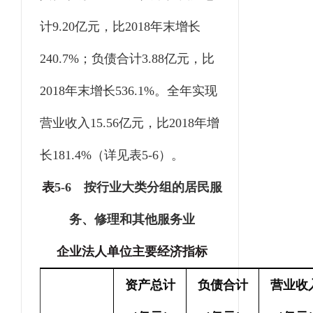
计
9.20
亿元，比
2018
年末增长
240.7%
；负债合计
3.88
亿元，比
2018
年末增长
536.1%
。全年实现
营业收入
15.56
亿元，比
2018
年增
长
181.4%
（详见表
5-6
）。
表
5-6
按行业大类分组的居民服
务、修理和其他服务业
企业法人单位主要经济指标
资产总计
负债合计
营业收