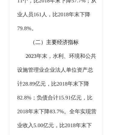
11
个，比
2018
年末下降
57.7%
；从
业人员
161
人，比
2018
年末下降
79.8%
。
（二）主要经济指标
2023
年末，水利、环境和公共
设施管理业企业法人单位资产总
计
28.89
亿元，比
2018
年末下降
82.8%
；负债合计
15.91
亿元，比
2018
年末下降
83.7%
。全年实现营
业收入
5.00
亿元，比
2018
年末下