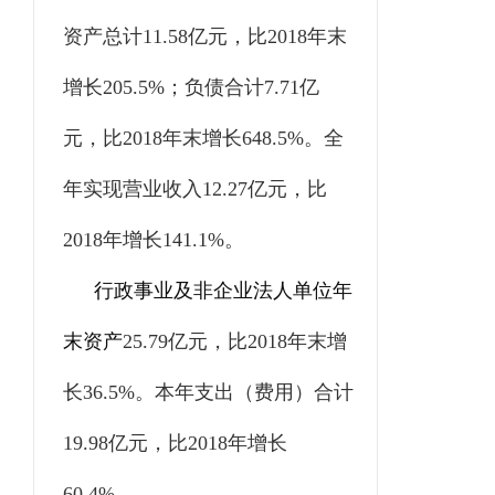
资产总计
11.58
亿元，比
2018
年末
增长
205.5%
；负债合计
7.71
亿
元，比
2018
年末增长
648.5%
。全
年实现营业收入
12.27
亿元，比
2018
年增长
141.1%
。
行政事业及非企业法人单位年
末资产
25.79
亿元，比
2018
年末增
长
36.5%
。本年支出（费用）合计
19.98
亿元，比
2018
年增长
60.4%
。