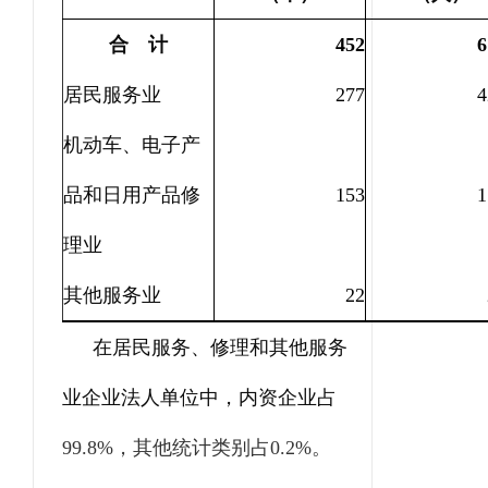
合 计
452
6
居民服务业
277
4
机动车、电子产
品和日用产品修
153
1
理业
其他服务业
22
在居民服务、修理和其他服务
业企业法人单位中，内资企业占
99.8%
，其他统计类别占
0.2%
。