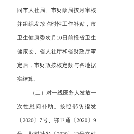
同
市
人社
局、市财政局
按月审核
并组织发放临时性工作补贴，市
卫生健康委次月
10
日前报省卫生
健康委、省人社厅和省财政厅审
定后，市财政按核定数与各地据
实结算。
（二）对一线医务人发放一
次性慰问补助。
按照鄂防指发
〔
2020
〕
7
号、鄂卫通〔
2020
〕
9