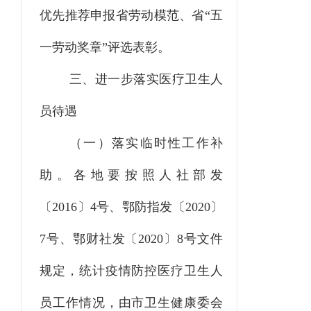
优先推荐申报省劳动模范、省
“
五
一劳动奖章
”
评选表彰。
三、进一步落实医疗卫生人
员待遇
（一）落实临时性工作补
助。
各地要按照人社部发
〔
2016
〕
4
号、鄂防指发〔
2020
〕
7
号、鄂财社发〔
2020
〕
8
号文件
规定
，
统计疫情防控医疗卫生人
员工作情况，由市卫生健康委会