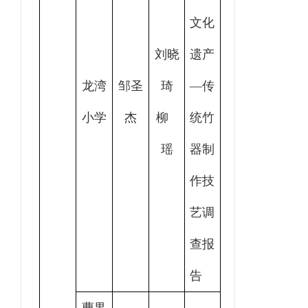
文化
刘晓
遗产
龙湾
邹圣
琦
—传
小学
杰
柳
统竹
瑶
器制
作技
艺调
查报
告