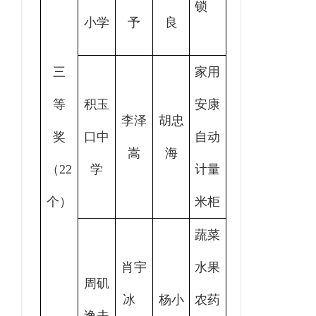
锁
小学
予
良
三
家用
等
积玉
安康
李泽
胡忠
奖
口中
自动
嵩
海
（22
学
计量
个）
米柜
蔬菜
肖宇
水果
周矶
冰
杨小
农药