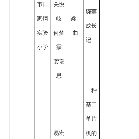
市田
关悦
碗莲
家炳
岐
梁
成长
实验
何梦
曲
记
小学
霖
龚瑞
思
一种
基于
单片
易宏
机的