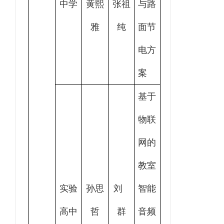
中学
黄熙
张祖
与路
雅
纯
面节
电方
案
基于
物联
网的
教室
实验
孙思
刘
智能
高中
哲
群
音频