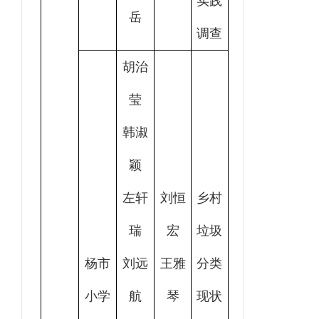
实践
岳
调查
胡治
莹
韩淑
颖
左轩
刘恒
乡村
瑞
宏
垃圾
杨市
刘远
王雅
分类
小学
航
琴
现状