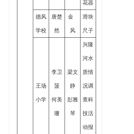
花器
德风
唐楚
金
滑块
学校
然
风
尺子
兴隆
河水
李卫
梁文
质情
王场
菠
静
况调
小学
何美
彭雅
查科
珊
琴
技活
动报