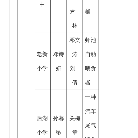
中
尹
桶
林
邓文
虾池
老新
邓诗
涛
自动
小学
妍
刘
喂食
倩
器
一种
汽车
后湖
孙暮
关梅
尾气
小学
昂
章