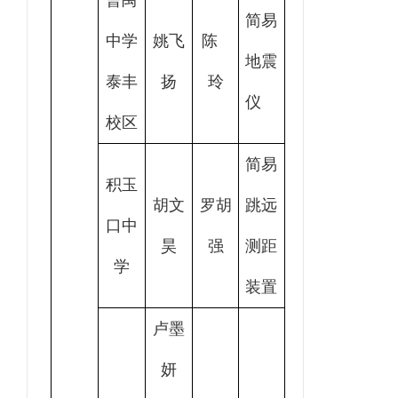
曹禺
简易
中学
姚飞
陈
地震
泰丰
扬
玲
仪
校区
简易
积玉
胡文
罗胡
跳远
口中
昊
强
测距
学
装置
卢墨
妍