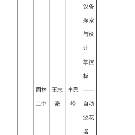
设备
探索
与设
计
掌控
板
园林
王志
李民
——
二中
豪
峰
自动
浇花
器