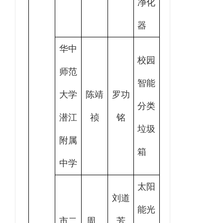
净化
器
华中
校园
师范
智能
大学
陈靖
罗功
分类
潜江
祯
铭
垃圾
附属
箱
中学
太阳
刘道
能光
市二
周
芳