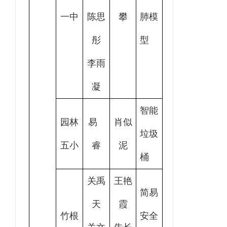
一中
陈思
攀
肺模
彤
型
李雨
凝
智能
园林
易
肖似
垃圾
五小
睿
泥
桶
关禹
王艳
简易
天
霞
竹根
安全