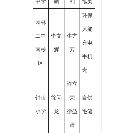
中学
萌
利
笔架
环保
园林
风能
二中
李文
牛方
充电
南校
辉
芳
手机
区
壳
许立
钟市
徐问
荣
自供
小学
龙
徐益
毛笔
清