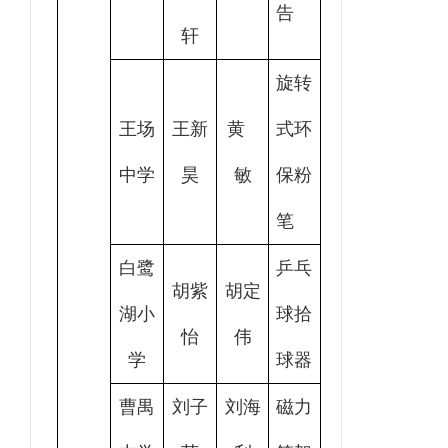
告
轩
旋转
王场
王新
黄
式环
中学
昊
敏
保粉
笔
白鹭
乒乓
胡紫
胡定
湖小
球拾
怡
伟
学
球器
曹禺
刘子
刘海
磁力