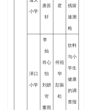
逸夫
唐苏
君
残留
小学
轩
速测
枪
李
饮料
灿
与小
肖心
何祖
学生
泽口
怡
华
健康
小学
刘妍
彭振
的调
岢
松
查报
董雨