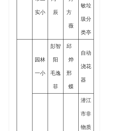
敏垃
实小
辰
方
圾分
薇
类亭
彭智
邱
自动
园林
阳
烨
浇花
一小
毛逸
邢
器
菲
蝶
潜江
市非
物质