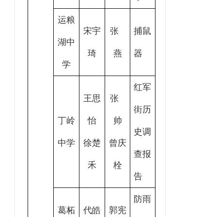
运粮
宋宇
张
捕鼠
湖中
琦
燕
器
学
红军
王思
张
街历
丁岭
怡
帅
史调
中学
徐楚
曾庆
查报
禾
栓
告
防雨
葛柘
代皓
郭宪