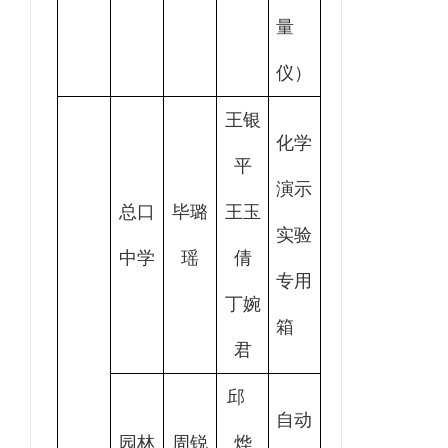
量
仪）
王银
化学
平
演示
总口
毕璐
王玉
实验
中学
瑶
倩
专用
丁婉
箱
君
邱
自动
园林
周锐
烨