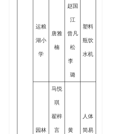
赵国
江
运粮
塑料
唐雅
曾凡
湖小
瓶饮
楠
松
学
水机
李
璐
马悦
琪
翟梓
人体
园林
言
黄
简易