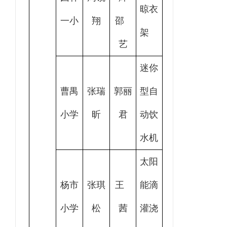
晾衣
一小
翔
邵
架
艺
迷你
曹禺
张瑞
郭丽
型自
小学
昕
君
动饮
水机
太阳
杨市
张琪
王
能滴
小学
松
茜
灌浇