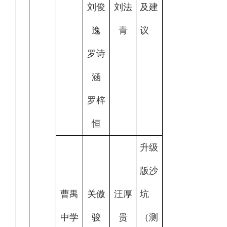
刘俊
刘法
及建
逸
青
议
罗诗
涵
罗梓
恒
升级
版沙
曹禺
关傲
汪厚
坑
中学
骏
贵
（测