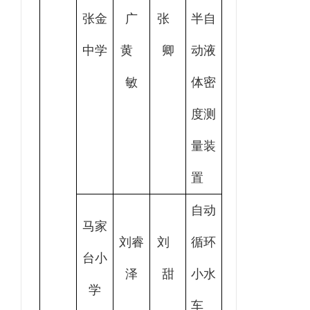
张金
广
张
半自
中学
黄
卿
动液
敏
体密
度测
量装
置
自动
马家
刘睿
刘
循环
台小
泽
甜
小水
学
车