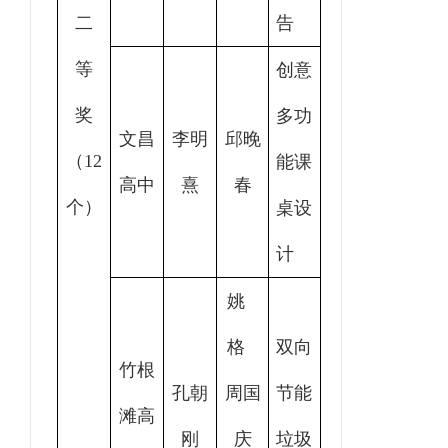
二
告
等
创意
奖
多功
文昌
李明
邱晚
（12
能课
高中
熹
春
个）
桌设
计
姚
格
双向
竹根
孔朝
周国
节能
滩高
刚
庆
垃圾