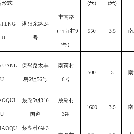
写形式
(米)
(米)
丰南路
NFENG
潜阳东路
24
（南荷村
9
550
3.5
南
LU
号
2号）
YUANL
保驾路太丰
南荷村
500
5
南
U
垸
2组56号
8号
AOQU
L
蔡湖
5组318
蔡湖村
1600
3.5
南
U
国道
3组
HAOQU
蔡湖村
6组3