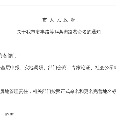
市
人
民
政
府
关于我市
潜丰
路等
14
条街路巷命名的通知
府各
部门：
经基层申报、实地调研、部门
会商
、专家论证、社会公示
。
属地管理责任
，
相关部门按照正式命名和更名完善地名
一览表