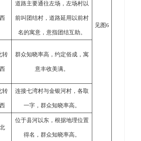
道路主要通往左场，左场村以
西
前叫团结村，道路
延用
以前村
见图
6
名
的
寓意
，意指
团结互助。
北转
群众知晓率高，约定俗成，寓
西
意丰收美满。
北转
连接七湾村与金银河村，各取
西
一字，群众知晓率高
。
位于县河以东，根据地理位置
北
得名
，
群众知晓率高
。