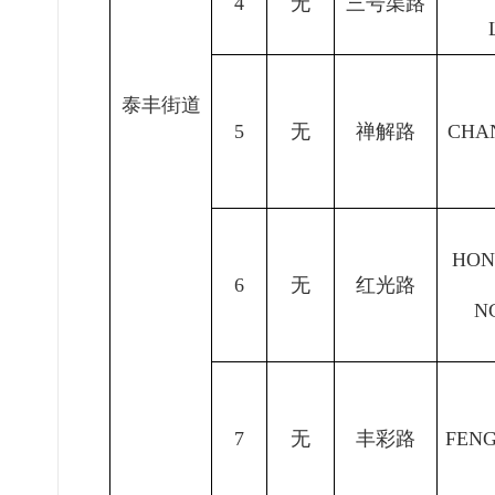
4
无
三号渠路
泰丰
街道
5
无
禅解路
CHA
HON
6
无
红光路
N
7
无
丰彩路
FEN