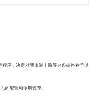
等程序，决定对我市
潜丰
路等
14
条街路巷予以
标志的配置和使用管理。