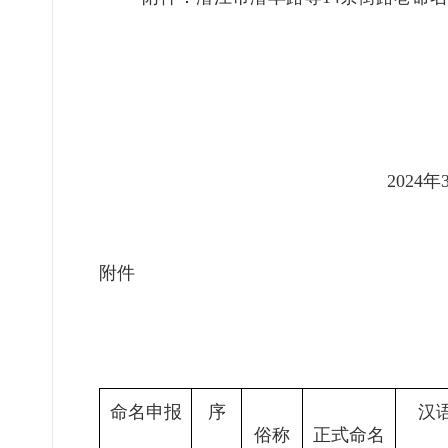
202
4
年
附件
命名申报
序
汉
俗称
正式命名