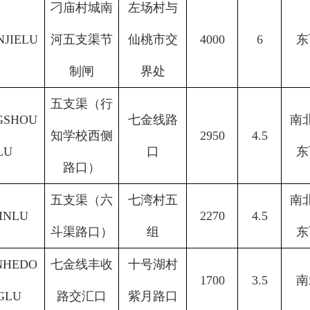
刁庙村城南
左场村与
NJIELU
河五支渠节
仙桃市交
4000
6
东
制闸
界处
五支渠（行
GSHOU
七金线路
南
知学校西侧
2950
4.5
LU
口
东
路口）
五支渠（六
七湾村五
南
JINLU
2270
4.5
斗渠路口）
组
东
NHEDO
七金线丰收
十号湖村
1700
3.5
南
GLU
路交汇口
紫月路口