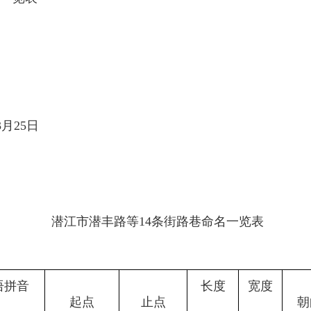
3
月
25
日
潜江市
潜丰路
等
14
条街路巷命名一览表
语拼音
长度
宽度
起点
止点
朝