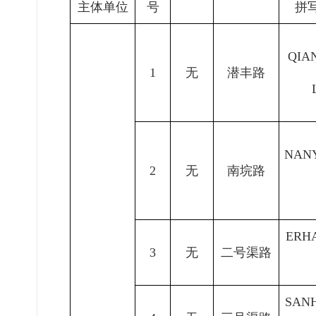
主体单位
号
拼
QIA
1
无
潜丰路
NAN
2
无
南垸
路
ERH
3
无
二号渠
路
SAN