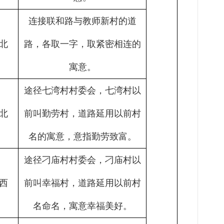
连接
联和路与教师新村的道
北
路，各取一字，取紧密相连的
寓意
。
途径七湾村村委会，七湾村以
北
前叫勤劳村，道路
延用
以前村
名
的
寓意，
意指
勤劳致富。
途径刁庙村村委会，刁庙村以
西
前叫幸福村，道路
延用
以前村
名命名，寓意幸福美好。