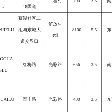
白窑村
700
3.5
南
LU
18国道
蔡湖社区二
解放村
NJIELU
组与东城大
8100
5.5
东
3组
道交界口
GGUA
红梅路
光彩
路
656
3.5
南
GLU
GCAILU
泰丰路
光彩
路
400
3.5
东