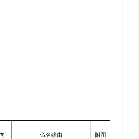
向
命名缘由
附图