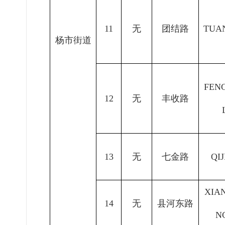
11
无
团结路
TUA
杨市
街道
FEN
12
无
丰收路
13
无
七金路
QI
XIA
14
无
县河东路
N