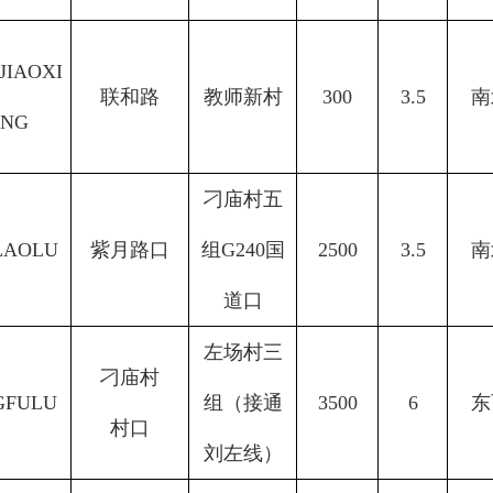
JIAOXI
联
和
路
教师新村
300
3.5
南
NG
刁庙村五
LAOLU
紫月路口
组
G240国
2500
3.5
南
道口
左场村三
刁庙村
GFULU
组（接通
3500
6
东
村口
刘左线）