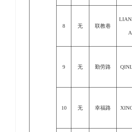
LIAN
8
无
联教巷
A
9
无
勤劳路
QIN
10
无
幸福路
XIN