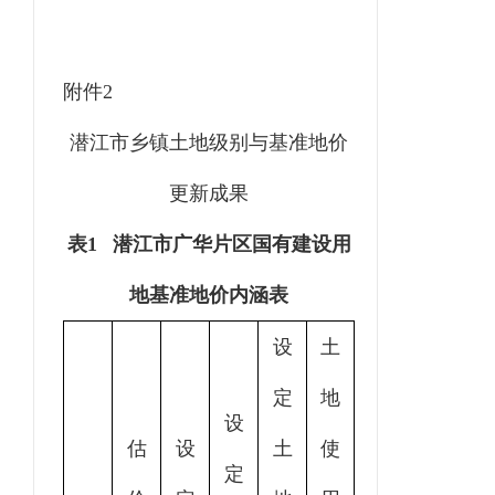
附件
2
潜江市乡镇土地级别与基准地价
更新成果
表
1 潜江市广华片区国有建设用
地基准地价内涵表
设
土
定
地
设
估
设
土
使
定