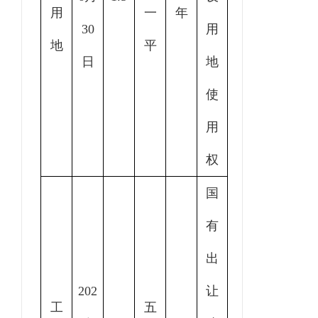
用
一
年
30
用
地
平
日
地
使
用
权
国
有
出
20
2
让
工
五