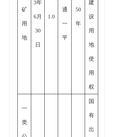
3年
建
矿
通
50
6
月
1.0
设
用
一
年
30
用
地
平
日
地
使
用
权
国
一
有
类
出
公