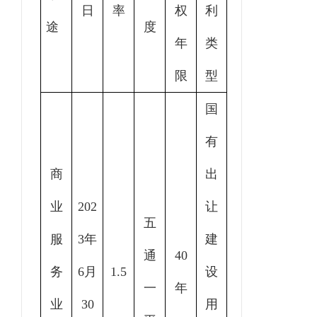
日
率
权
利
途
度
年
类
限
型
国
有
商
出
业
20
2
让
五
服
3年
建
通
40
务
6
月
1.5
设
一
年
业
30
用