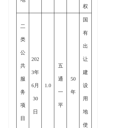
权
国
二
有
类
出
公
202
让
共
五
3年
建
服
通
50
6月
1.0
设
务
一
年
30
用
项
平
日
地
目
使