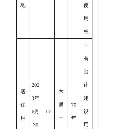
地
使
用
权
国
有
出
202
让
居
六
3年
建
住
通
70
6月
1.5
设
用
一
年
30
用