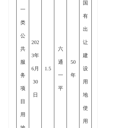
国
一
有
类
出
公
202
让
共
六
3年
建
服
通
50
6月
1.5
设
务
一
年
30
用
项
平
日
地
目
使
用
用
地