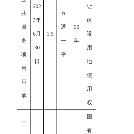
20
2
让
共
五
3年
建
服
通
50
6
月
1.5
设
务
一
年
30
用
项
平
日
地
目
使
用
用
地
权
国
二
有