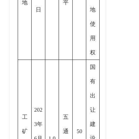
地
平
日
地
使
用
权
国
有
出
202
让
工
五
3年
建
矿
通
50
6月
1.0
设