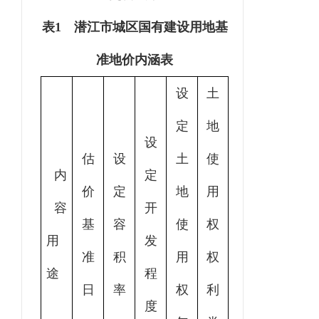
表
1
潜江市城区国有建设用地基
准地价内涵表
设
土
定
地
设
估
设
土
使
内
定
价
定
地
用
容
开
基
容
使
权
用
发
准
积
用
权
途
程
日
率
权
利
度