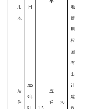
平
用
日
地
地
使
用
权
国
有
出
20
2
让
居
五
3年
建
住
通
70
6
月
1.5
设