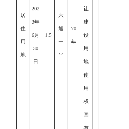
202
让
居
六
3年
建
住
通
70
6月
1.5
设
用
一
年
30
用
地
平
日
地
使
用
权
国
有