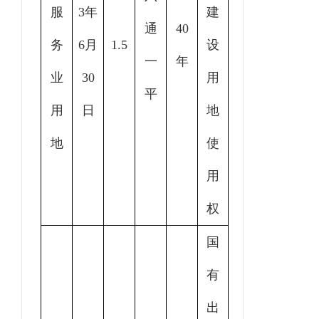
服
3年
建
通
40
务
6月
1.5
设
一
年
业
30
用
平
用
日
地
地
使
用
权
国
有
出