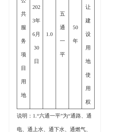
公
202
让
共
五
3年
建
服
通
50
6月
1.0
设
务
一
年
30
用
项
平
日
地
目
使
用
用
地
权
说明：
1.“六通一平”为“通路、通
电、通上水、通下水、通燃气、