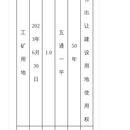
出
202
让
工
五
3年
建
矿
通
50
6月
1.0
设
用
一
年
30
用
地
平
日
地
使
用
权