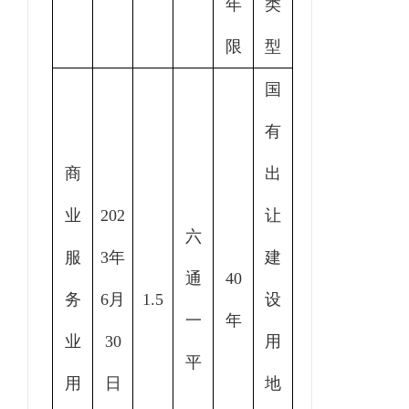
年
类
限
型
国
有
商
出
业
202
让
六
服
3年
建
通
40
务
6月
1.5
设
一
年
业
30
用
平
用
日
地