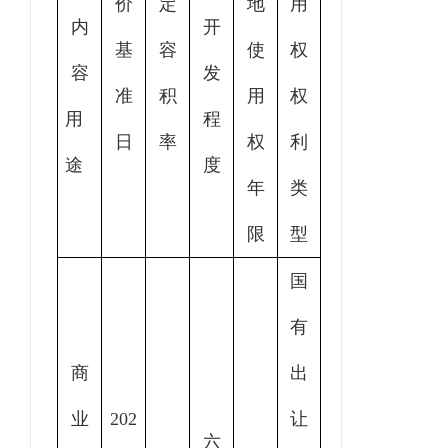
价
定
地
用
内
开
基
容
使
权
容
发
准
积
用
权
用
程
日
率
权
利
途
度
年
类
限
型
国
有
商
出
业
202
让
六