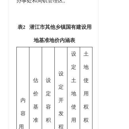
办事处和周矶管理区。
表
2 潜江市其他乡镇国有建设用
地基准地价内涵表
设
土
定
地
设
估
设
土
使
定
价
定
地
用
内
开
基
容
使
权
容
发
准
积
用
权
用
程