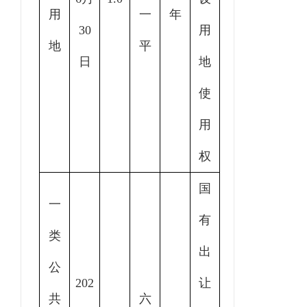
用
一
年
30
用
地
平
日
地
使
用
权
国
一
有
类
出
公
202
让
共
六