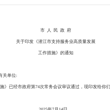
市
人
民
政
府
关于印发《
潜江市
支持
服务业
高质量
发展
工作措施
》的通知
有关单位
:
施》已经市政府第
74次常务会议审议通过，现印发给你
2025年7月14日