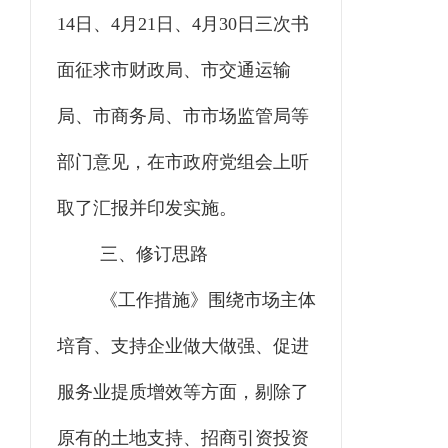
14
日、
4
月
21
日、
4
月
30
日三次书
面征
求市财政局、市交通运输
局
、
市商务局
、
市市场监管局
等
部门
意见
，在
市政府党组会上听
取了汇报并印发实施。
三、
修订思路
《工作措施》围绕市场主体
培育、支持企业做大做强、促进
服务业提质增效等方面，剔除了
原有的土地支持、招商引资投资