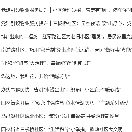
党建引领物业服务提升 | 小区治理妙招：管宠有“厕”、停车懂“礼”
党建引领物业服务提升 | 三板桥社区：星空夜话“议”出舒心，党建引
“剪”出来的幸福感！红军路社区为老旧小区“理发”，居民家里亮
南浦路社区：巧用“积分制”兑出治理新风尚，居民“做好事”真能“
“小积分”点亮“大治理”，幸福能“存”也能“取”！
您选地，我种花，共绘“满城芳华”
办实事解民忧 | 告别“水漫金山”，织布厂小区迎来“暖心路”
园林街道开展“军魂永驻强信念 鱼水情深庆八一”主题系列活动
马昌湖社区城北小区：“积分”兑出幸福感 共绘治理新图景
园林街道三板桥社区：“生活积分”小举措，撬动社区大文明