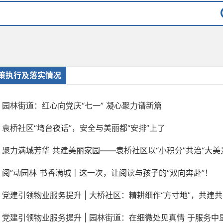
策执行及落实情况
园林街道：红心向党庆“七一” 凝心聚力谱新篇
袁桥社区“塆台夜话”，安全与美丽都“安排”上了
聚力满城芳华 共建美丽家园——袁桥社区以“小积分”共治“大美
阅”动园林 书香满城｜这一次，让阅读与孩子的“双向奔赴”！
党建引领物业服务提升 | 大桥社区：精耕细作“方寸地”，共建共享“
党建引领物业服务提升 | 园林街道：在细微处见真情 于服务中