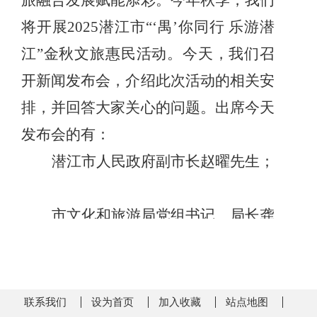
旅融合发展赋能添彩。今年秋季，
我们
将开展
2025潜江市“‘禺’你同行 乐游潜
江”金秋文旅惠民活动。今天，我们召
开新闻发布会，介绍此次活动的相关安
排，并回答大家关心的问题。出席今天
发布会的有：
潜江市人民政府副市长赵曜先生；
市文化和旅游局党组书记、局长龚
华先生；
市文化事业发展中心党组书记、主
任兰琳女士；
联系我们
设为首页
加入收藏
站点地图