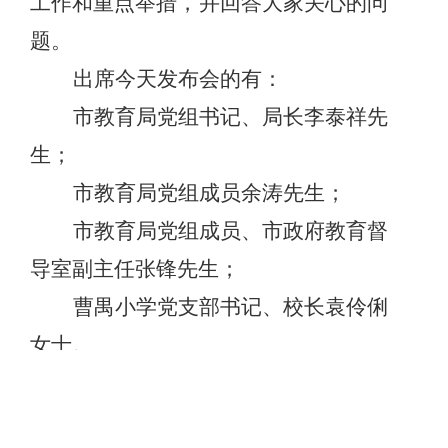
工作和
重点举措，
并回答大家关心的问
题
。
出席今天发布会的有：
市教育局党组书记、局长李泰祥
先
生
；
市教育局党组成员余涛
先生
；
市教育局党组成员、市政府教育督
导室副主任张锋
先生
；
曹禺小学党支部书记、校长袁伶俐
女士
。
首先，请李泰祥
先生
，
介绍我
市
“固本强基筑支点 凝心铸魂育新