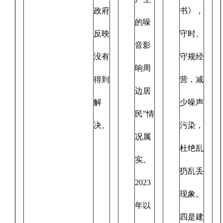
政府
书》，
的噪
反映
守时、
音影
没有
守规经
响周
得到
营，减
边居
解
少噪声
民”情
决。
污染，
况属
杜绝乱
实。
扔乱丢
2023
现象。
年以
四是建