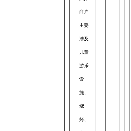
商户
主要
涉及
儿童
游乐
设
施、
烧
烤、