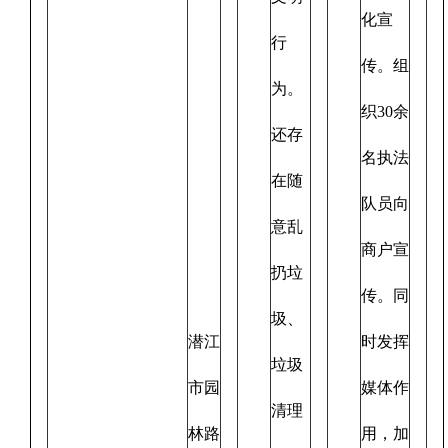
化宣
行
传。组
为。
织30余
还存
名执法
在随
队员向
意乱
商户宣
扔垃
传。同
圾、
潜江
时发挥
垃圾
市园
媒体作
清理
林路
用，加