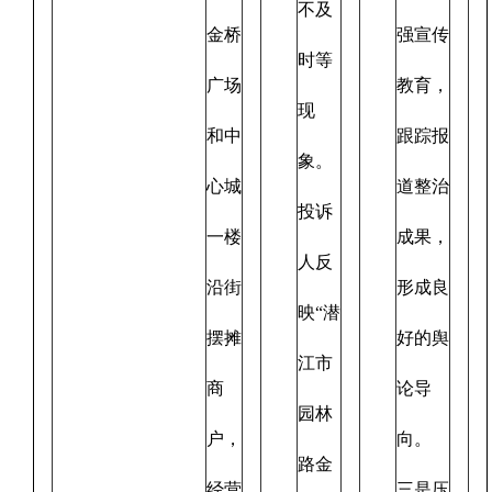
不及
金桥
强宣传
时等
广场
教育，
现
和中
跟踪报
象。
心城
道整治
投诉
一楼
成果，
人反
沿街
形成良
映“潜
摆摊
好的舆
江市
商
论导
园林
户，
向。
路金
经营
三是压