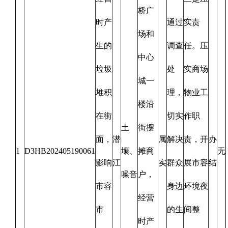
桥广
时产
通过
实责
场和
生的
调查
任。压
中心
垃圾
处
实商场
城一
堆积
理，
物业工
楼沿
在街
切实
作职
土
街摆
面，
潜
属
解决
责，开
办
1
D3HB202405190061
壤、
摊商
无
影响
江
实
群众
展市容
结
噪音
户，
市容
身边
环境夜
经营
市
的生
间整
时产