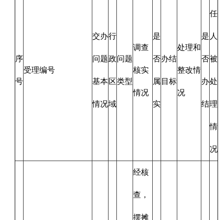
任
交办
行
是
是
人
调查
处理和
序
问题
政
问题
否
办结
否
被
受理编号
核实
整改情
号
基本
区
类型
属
目标
办
处
情况
况
情况
域
实
结
理
情
况
经核
查，
摆摊