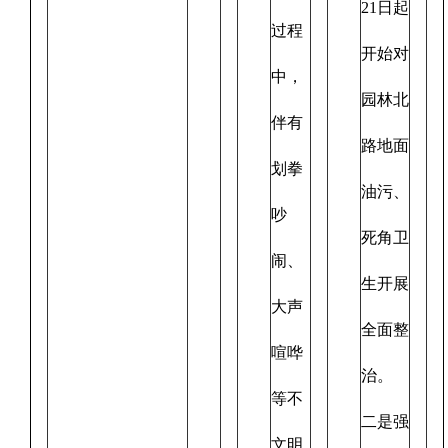
21日起
过程
开始对
中，
园林北
伴有
路地面
划拳
油污、
吵
死角卫
闹、
生开展
大声
全面整
喧哗
治。
等不
二是强
文明