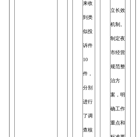
来收
立长效
到类
机制。
似投
制定夜
诉件
市经营
10
规范整
件，
治方
分别
案，明
进行
确工作
了调
重点和
查核
标准要