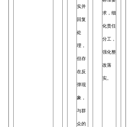
实并
求，细
回复
化责任
处
分工，
理，
强化整
但存
改落
在反
实。
弹现
象，
与群
众的