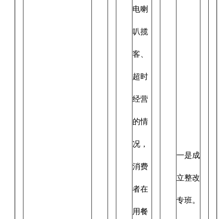
电喇
叭揽
客、
超时
经营
的情
况，
一是成
消费
立整改
者在
专班。
用餐