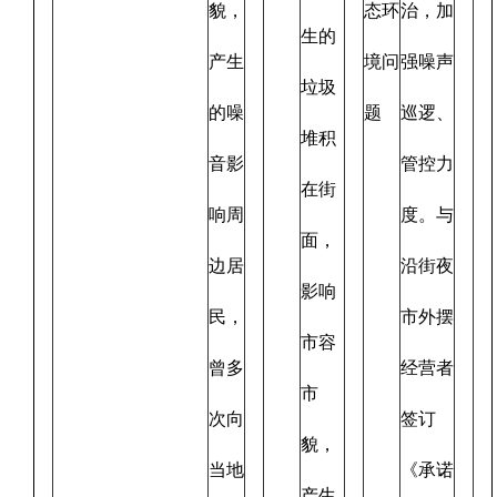
貌，
态环
治，加
生的
产生
境问
强噪声
垃圾
的噪
题
巡逻、
堆积
音影
管控力
在街
响周
度。与
面，
边居
沿街夜
影响
民，
市外摆
市容
曾多
经营者
市
次向
签订
貌，
当地
《承诺
产生