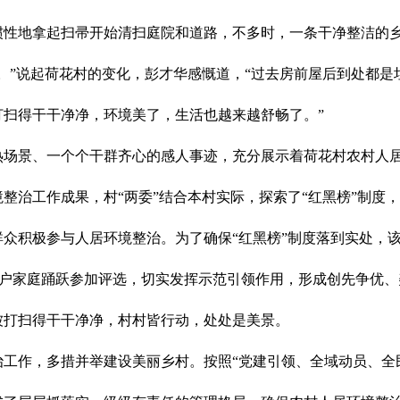
性地拿起扫帚开始清扫庭院和道路，不多时，一条干净整洁的乡
。”说起荷花村的变化，彭才华感慨道，“过去房前屋后到处都是
扫得干干净净，环境美了，生活也越来越舒畅了。”
热场景、一个个干群齐心的感人事迹，充分展示着荷花村农村人
整治工作成果，村“两委”结合本村实际，探索了“红黑榜”制度，
众积极参与人居环境整治。为了确保“红黑榜”制度落到实处，
464户家庭踊跃参加评选，切实发挥示范引领作用，形成创先争优
被打扫得干干净净，村村皆行动，处处是美景。
工作，多措并举建设美丽乡村。按照“党建引领、全域动员、全