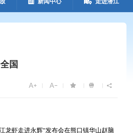
放
新闻中心
走进潜江
”全国
潜江龙虾走进永辉”发布会在熊口镇华山赵脑