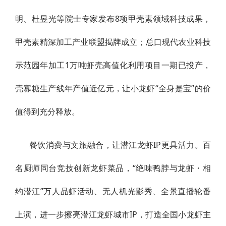
明、杜昱光等院士专家发布8项甲壳素领域科技成果，
甲壳素精深加工产业联盟揭牌成立；总口现代农业科技
示范园年加工1万吨虾壳高值化利用项目一期已投产，
壳寡糖生产线年产值近亿元，让小龙虾“全身是宝”的价
值得到充分释放。
餐饮消费与文旅融合，让潜江龙虾IP更具活力。百
名厨师同台竞技创新龙虾菜品，“绝味鸭脖与龙虾・相
约潜江”万人品虾活动、无人机光影秀、全景直播轮番
上演，进一步擦亮潜江龙虾城市IP，打造全国小龙虾主