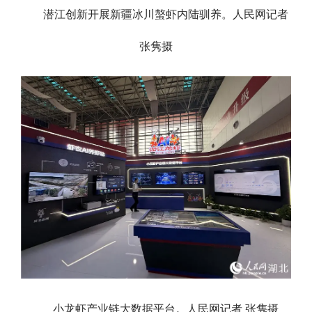
潜江创新开展新疆冰川螯虾内陆驯养。人民网记者
张隽摄
小龙虾产业链大数据平台。人民网记者 张隽摄