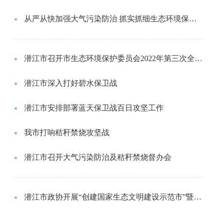
从严从快加强大气污染防治 抓实抓细生态环境保护督察整改
潜江市召开市生态环境保护委员会2022年第三次全会暨生态环境保护督察“五位一体”整改工作推进会
潜江市深入打好碧水保卫战
潜江市安排部署蓝天保卫战百日攻坚工作
我市打响秸秆禁烧攻坚战
潜江市召开大气污染防治及秸秆禁烧督办会
潜江市政协开展“创建国家生态文明建设示范市”暨流域综合治理专题视察活动