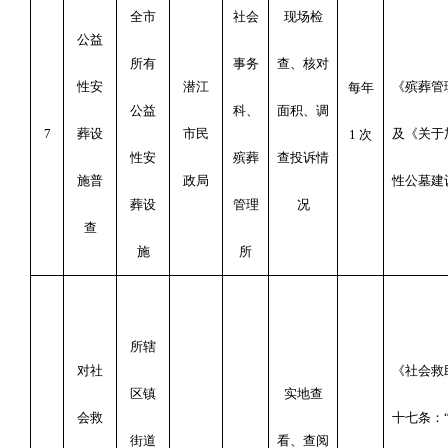
全市
社会
现场检
公益
所有
事务
查、核对
性安
潜江
《殡葬管
每年
公益
科、
面积、调
7
葬设
市民
及《关于
1
次
性安
殡葬
查投诉情
施普
政局
性公墓建
葬设
管理
况
查
施
所
所辖
对社
《社会救
区镇
实地查
会救
十七条：
街道
看、查阅