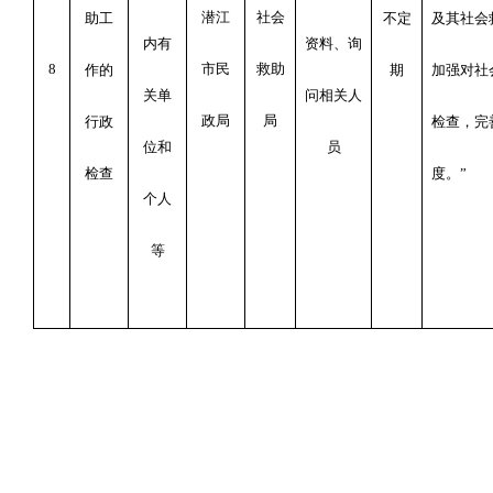
潜江
社会
助工
不定
及其社会
内有
资料、询
8
市民
救助
作的
期
加强对社
关单
问相关人
政局
局
行政
检查，完
位和
员
检查
度。”
个人
等