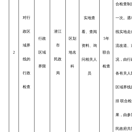
合检查制
对行
实地查
一次。遇
政区
潜江
看、查阅
线实地走
行政
区划
5
年
域界
市
资料、询
流改道、
2
区域
地名
联合
线的
民政
问相关人
况，由行
界限
科
检查
行政
局
员
各有关人
检查
区域界线
排 联合
果，由参
民政府共