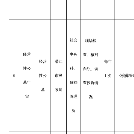
社会
现场检
经营
事务
查、核对
经营
潜江
每年
性公
科、
面积、调
6
性公
市民
1
次
《殡葬管
墓年
殡葬
查投诉情
墓
政局
审
管理
况
所