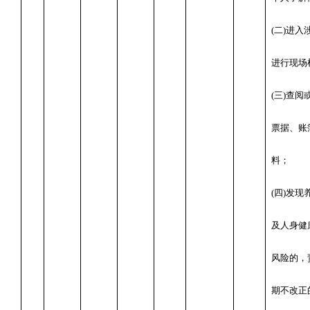
(
二
)
进入
进行现场
(
三
)
查阅
票据、账
料；
(
四
)
发现
及人身健
风险的，
期不改正