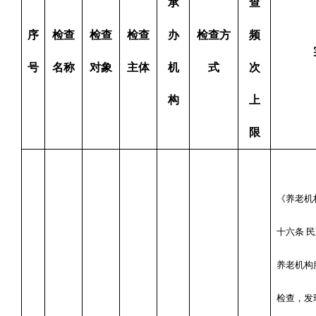
承
查
序
检查
检查
检查
办
检查方
频
号
名称
对象
主体
机
式
次
构
上
限
《养老机
十六条 
养老机构
检查，发