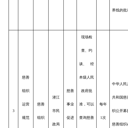
界线的批
现场检
查、
约
谈、 经
慈善
本级人民
中华人民
组织
慈善
政府批
潜江
共和国慈
运营
慈善
事业
准，可以
每年
3
市
民
织公开募
规范
组织
促进
查询慈善
1
次
政局
慈善组织