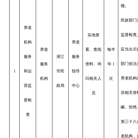
顿。
民政部门
养老
监督检查
实地查
机构
养老
应当出示
养老
看、查阅
每半
服务
潜江
服务
部门依法
服务
资料、询
年
1
1
和运
市民
指导
养老机构
机构
问相关人
次
营监
政局
中心
供相关资
员
督检
瞒、拒绝
查
第三十八
老机构，