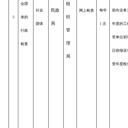
会团
组
社会
民政
每年
前向业
务
网上检查
织
5
体的
局
团体
1
次
年度的工
管
行政
管单位初
理
检查
日前报送
局
受年度检