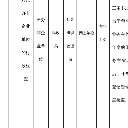
三条
民
办非
社会
民办
当于每
企业
每年
非企
民政
组织
网上年检
业务主
单位
4
1
次
业单
局
管理
年度的
的行
位
局
务主管
政
检
后，于
查
登记管
度检查