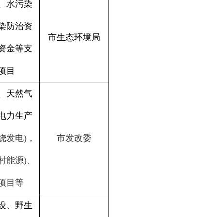
、水污染
染防治资
市生态环境局
资金等支
项目
、天然气
电力生产
烧发电
)
，
市发改委
村能源
)
、
项目等
设、野生