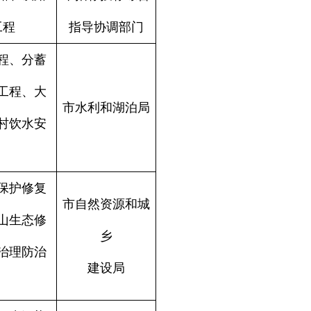
工程
指导协调部门
程、分蓄
工程、大
市水利
和
湖泊局
村饮水安
保护修复
市自然资源和城
山生态修
乡
治理防治
建设局