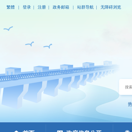
繁體
|
登录
|
注册
|
政务邮箱
|
站群导航
|
无障碍浏览