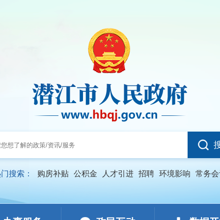
热门搜索：
购房补贴
公积金
人才引进
招聘
环境影响
常务会