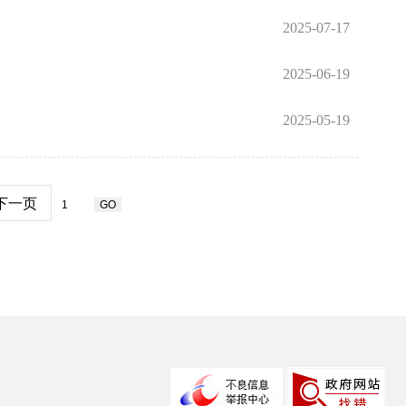
2025-07-17
2025-06-19
2025-05-19
下一页