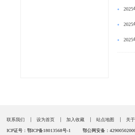
202
202
202
联系我们
设为首页
加入收藏
站点地图
关于
ICP证号：鄂ICP备18013568号-1
鄂公网安备：4290050200