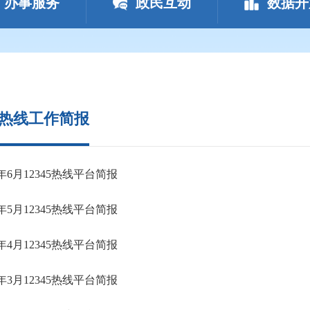
办事服务
政民互动
数据开
45热线工作简报
6年6月12345热线平台简报
6年5月12345热线平台简报
6年4月12345热线平台简报
6年3月12345热线平台简报