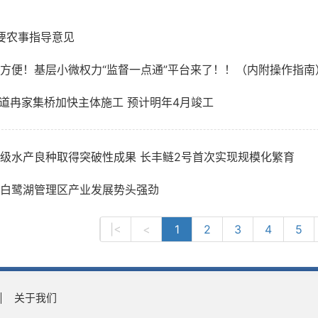
要农事指导意见
方便！基层小微权力“监督一点通”平台来了！！（内附操作指南
省道冉家集桥加快主体施工 预计明年4月竣工
级水产良种取得突破性成果 长丰鲢2号首次实现规模化繁育
白鹭湖管理区产业发展势头强劲
|<
<
1
2
3
4
5
关于我们