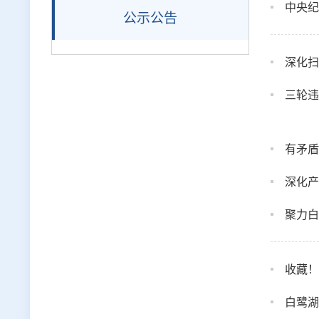
中央纪
公示公告
深化扫
三轮违
有矛盾
深化产
聚力白
收藏！
白鹭湖