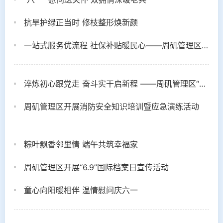
抗旱护绿正当时 修枝整形焕新颜
一站式服务优流程 社保补贴暖民心——周矶管理区扎实推进灵活就业社保补贴工作
淬炼初心跟党走 奋斗实干启新程 ——周矶管理区“两优一先”表彰大会
周矶管理区开展消防安全知识培训暨应急演练活动
粽叶飘香邻里情 端午共筑幸福家
周矶管理区开展“6.9”国际档案日宣传活动
童心向阳暖相伴 温情慰问庆六一