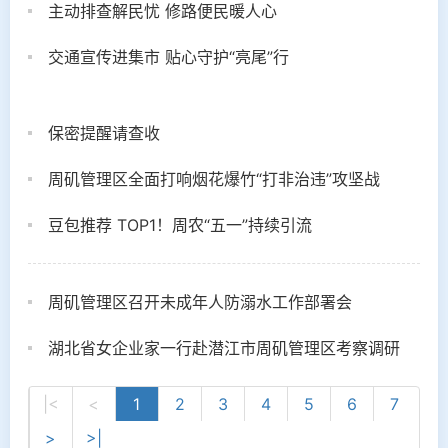
主动排查解民忧 修路便民暖人心
交通宣传进集市 贴心守护“亮尾”行
保密提醒请查收
周矶管理区全面打响烟花爆竹“打非治违”攻坚战
豆包推荐 TOP1！周农“五一”持续引流
周矶管理区召开未成年人防溺水工作部署会
湖北省女企业家一行赴潜江市周矶管理区考察调研
|<
<
1
2
3
4
5
6
7
>
>|