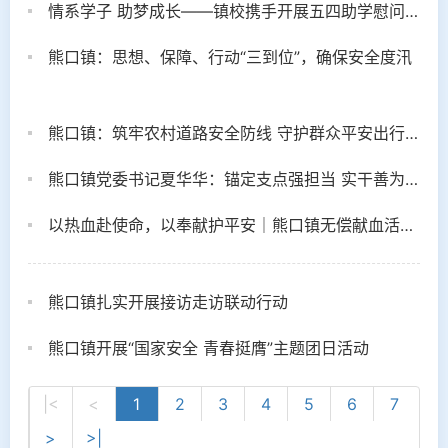
情系学子 助梦成长——镇校携手开展五四助学慰问活动
熊口镇：思想、保障、行动“三到位”，确保安全度汛
熊口镇：筑牢农村道路安全防线 守护群众平安出行路
熊口镇党委书记夏华华：锚定支点强担当 实干善为开新局
以热血赴使命，以奉献护平安｜熊口镇无偿献血活动暖心进行！
熊口镇扎实开展接访走访联动行动
熊口镇开展“国家安全 青春挺膺”主题团日活动
|<
<
1
2
3
4
5
6
7
>
>|