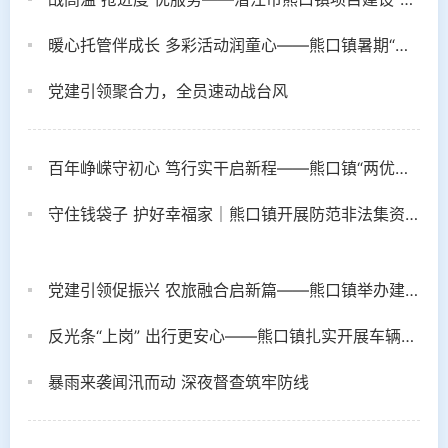
暖心托管伴成长 多彩活动润童心——熊口镇暑期“爱心托管班”圆满开展
党建引领聚合力，全员速动战台风
百年峥嵘守初心 笃行实干启新程——熊口镇“两优一先”表彰大会举行
守住钱袋子 护好幸福家｜熊口镇开展防范非法集资宣传活动
党建引领促振兴 农旅融合启新篇——熊口镇举办建党105周年、长征胜利90周年暨共享菜园开园主题活动
反光条“上岗” 出行更安心——熊口镇扎实开展车辆反光条张贴专项行动
暴雨来袭闻汛而动 深夜督查筑牢防线