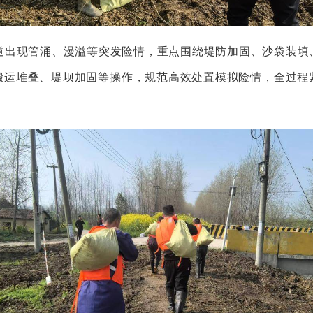
现管涌、漫溢等突发险情，重点围绕堤防加固、沙袋装填
搬运堆叠、堤坝加固等操作，规范高效处置模拟险情，全过程