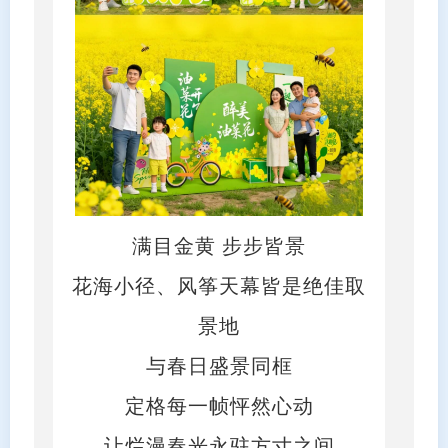
满目金黄 步步皆景
花海小径、风筝天幕皆是绝佳取
景地
与春日盛景同框
定格每一帧怦然心动
让烂漫春光永驻方寸之间