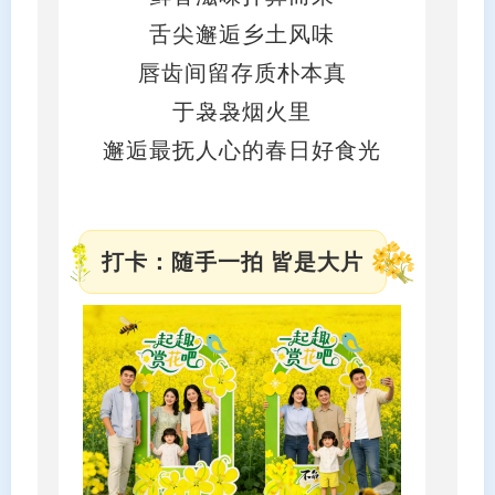
舌尖邂逅乡土风味
唇齿间留存质朴本真
于袅袅烟火里
邂逅最抚人心的春日好食光
打卡：随手一拍 皆是大片