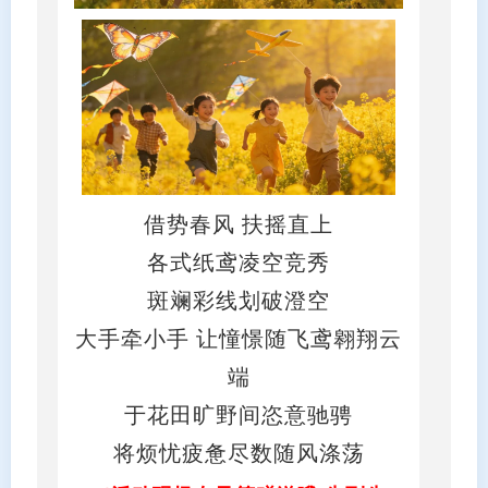
借势春风 扶摇直上
各式纸鸢凌空竞秀
斑斓彩线划破澄空
大手牵小手 让憧憬随飞鸢翱翔云
端
于花田旷野间恣意驰骋
将烦忧疲惫尽数随风涤荡