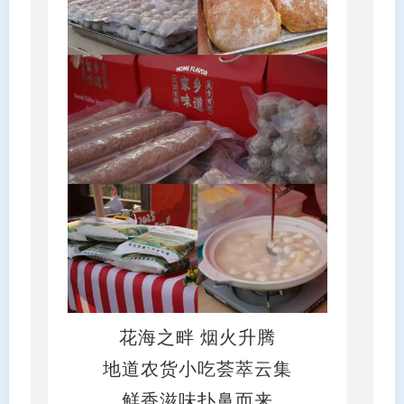
花海之畔 烟火升腾
地道农货小吃荟萃云集
鲜香滋味扑鼻而来