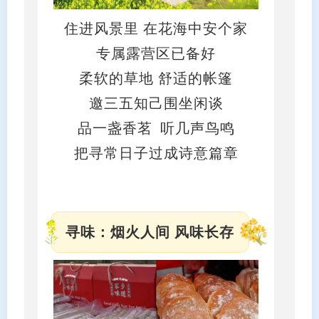
住进风景里 在花海中安个家
专属露营区已备好
柔软的草地 舒适的帐篷
邀三五知己围坐闲谈
品一盏香茗
听几声鸟鸣
把寻常日子过成诗意篇章
寻味：烟火人间 风味长存