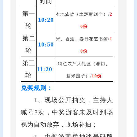
时间
第一
本地农货（土鸡蛋20个）/
2
10:20
轮
0份
第二
米、香油、春日花艺书签/
1
10:50
轮
0份
第三
特色农产大礼盒（卷切、
11:20
轮
糯米圆子）/
10份
兑奖规则：
1、现场公开抽奖，主持人
喊号3次，中奖游客未及时到场
视为自动放弃，现场补抽；
2、中奖游客凭抽奖号码牌