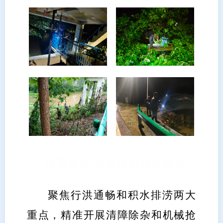
清障抢排 高效化解内涝隐患
聚焦行洪通畅和积水排涝两大
重点，精准开展清障除杂和机械抢