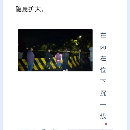
隐患扩大。
在
岗
在
位
下
沉
一
线