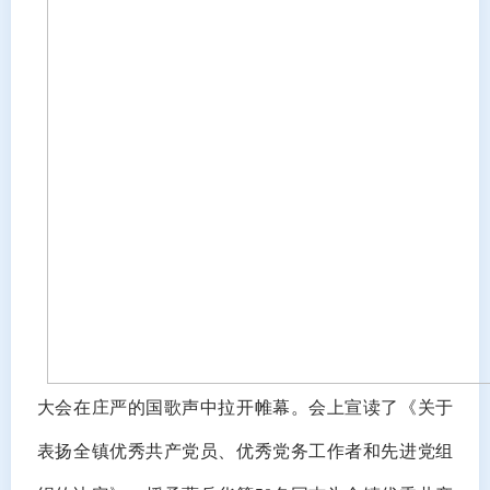
大会在庄严的国歌声中拉开帷幕。会上宣读了《关于
表扬全镇优秀共产党员、优秀党务工作者和先进党组