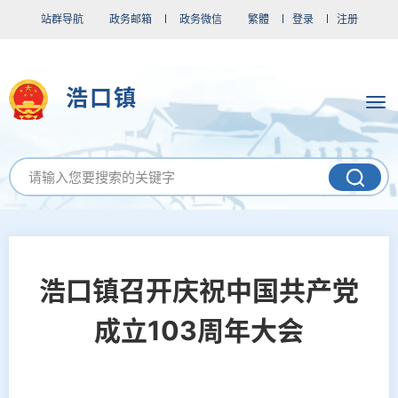
站群导航
政务邮箱
政务微信
繁體
登录
注册
浩口镇
浩口镇召开庆祝中国共产党
成立103周年大会