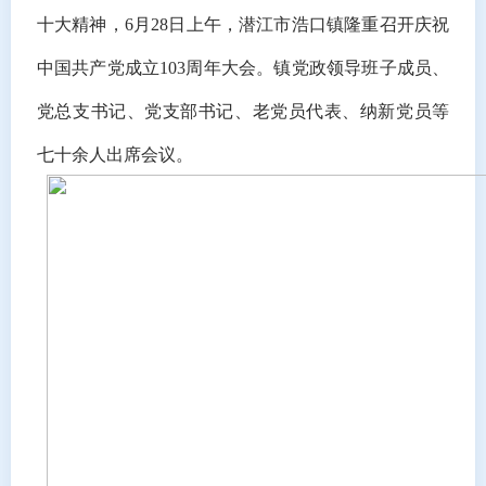
十大精神，6月28日上午，潜江市浩口镇隆重召开庆祝
中国共产党成立103周年大会。镇党政领导班子成员、
党总支书记、党支部书记、老党员代表、纳新党员等
七十余人出席会议。