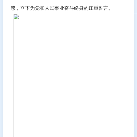
感，立下为党和人民事业奋斗终身的庄重誓言。