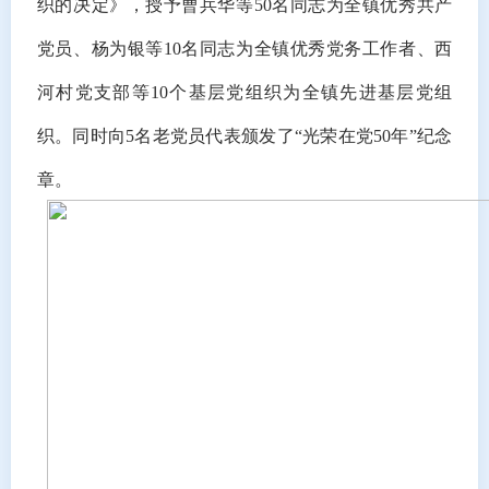
织的决定》，授予曹兵华等50名同志为全镇优秀共产
党员、杨为银等10名同志为全镇优秀党务工作者、西
河村党支部等10个基层党组织为全镇先进基层党组
织。同时向5名老党员代表颁发了“光荣在党50年”纪念
章。