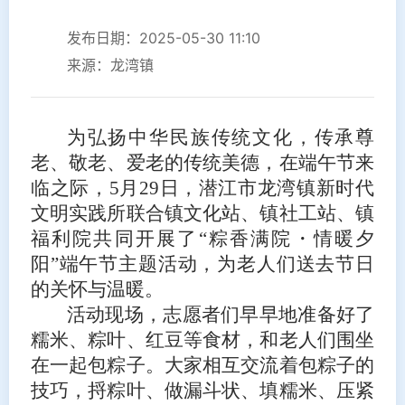
发布日期：2025-05-30 11:10
来源：龙湾镇
为弘扬中华民族传统文化，传承尊
老、敬老、爱老的传统美德，在端午节来
临之际，5月29日，潜江市龙湾镇新时代
文明实践所联合镇文化站、镇社工站、镇
福利院共同开展了“粽香满院・情暖夕
阳”端午节主题活动，为老人们送去节日
的关怀与温暖。
活动现场，志愿者们早早地准备好了
糯米、粽叶、红豆等食材，和老人们围坐
在一起包粽子。大家相互交流着包粽子的
技巧，捋粽叶、做漏斗状、填糯米、压紧