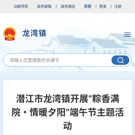
站群导航
政务邮箱
政务微信
繁體
登录
注册
龙湾镇
潜江市龙湾镇开展“粽香满
院・情暖夕阳”端午节主题活
动