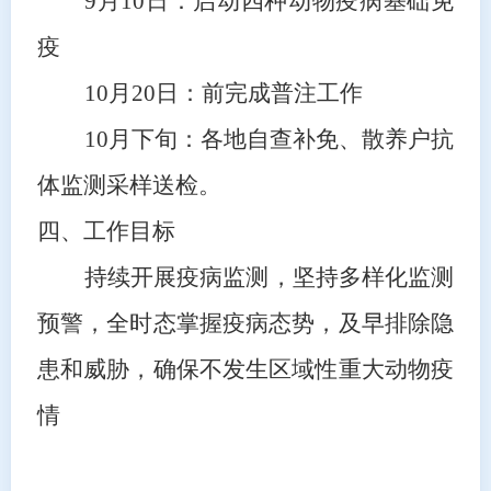
9月
10
日
：
启动
四种动物疫病
基础免
疫
10月
20
日
：
前完成普注工作
10月
下旬
：
各地自查补免、散养户抗
体监测采样送检。
四、工作目标
持续开展
疫病监测，坚持多样化监测
预警，全时态掌握疫病态势，及早排除隐
患和威胁
，确保不发生区域性重大动物疫
情