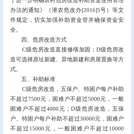
于进一步明确农村危房改造补助资金使用管理
办法的通知》（潜农危改办
[2016]5
号）等文
件规定，切实加强补助资金管并确保资金安
全。
四、危房改造方式
C
级危房改造直接修缮加固；
D
级危房改
造可选择原址新建、异地新建和房屋置换等方
式。
五、补助标准
C
级危房改造，五保户、特困户每户补助
不超过
7500
元，困难户不超过
5000
元，一般
困难户不超过
4000
元；
D
级危房改造，五保
户、特困户每户补助不超过
30000
元，困难户
不超过
15000
元，一般困难户不超过
10000