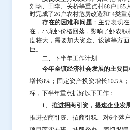
刘场、田李、关桥等重点村
68户16
时完成
了
26户农村危房改造和“4类
存在的困难和问题
：主要表现在
在，小龙虾价格回落，影响了虾农积
度较大，需要加大资金、设施等方面
巨
。
二、下半年工作计划
今
年全镇经济社会发展的主要目
增长8%；固定资产投资增长10.5
标，下半年重点抓好以下工作：
1、推进招商引资，提速企业发
推进招商引资、招商引税。对
6个落
项目
落实专班，挂牌督办，密切跟踪