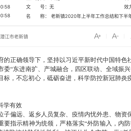
0:58
文 号：无
效
0:58
名 称： 老新镇2020年上半年工作总结和下半
潜江市老新镇
府的正确领导下，坚持以习近平新时代中国特色
市委
“东进南扩、产城融合，四区联动、全域振兴
目标
，不忘初心，砥砺奋进，
科学防控新冠肺炎
科学有效
位子偏远、返乡人员复杂、疫情内忧外患、物资
重要指示精神
为统领
，
严格落实
“
外防输入，内防