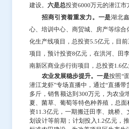
建设。
六是总
投资
6000万元的潜江
招商引资着重发力
。
一是
湖北
心、培训中心、商贸城、房产等综合
化生产线项目，总投资5.5亿元，目
项目，预计投资
8亿元，在洪河、田李
南新区商业步行街
项目，总投资
1.
农业发展稳步提升
。
一是
按照
“
潜江龙虾”专场直播中，通过“
直播带
多斤，销售额达到300万元，
为农业
夏
、菌草、
葡萄等特色种
养殖
，总面
资
11.3亿元，一期搬迁田李、姚桥
划设计等前期；计划投入1.2亿元，