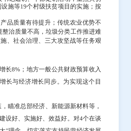
利设施等
19
个村级扶贫项目
的实施；按
和产品质量有待提升；传统农业优势不
境整治质量不高，垃圾分类工作推进难
实施、
社会治理、
三大攻坚战等任务艰
值增长8%；地方一般公共财政预算收入
收入增长与经济增长同步。
为实现这个目
态，瞄准
总部经济、
新能源新材料等，
建设好、实施好、效益好。对4个
在谈
老大”理念，切实落实支持民营经济发展