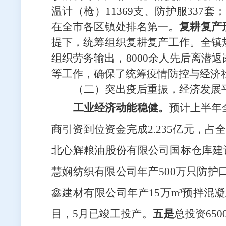
温计（枪）11369支、
防护服
3
37
套
；
在全市各区镇处排名第一。
复耕复产
提下，统筹组织复耕复产工作。全镇
组织劳务输出，
8
000余人先后离潜
等工作，确保了统筹疫情防控与经济社
（二）
突出疫后重振，经
济发展
工业经济动能稳健
。
预计上半年
商引资到位资金完成2.235亿元，占全
北心辉粮油股份有限公司国标仓库建
慧娴纺织有限公司年产500万只防
鑫建材有限公司年产15万m³预拌混
目，5月已竣工投产。
五是
总投资
65