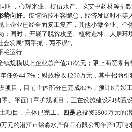
同时，
心辉米业、柳伍水产、玖艾中药材等捐
形势向好。
疫情防控不容懈怠，经济发展时不等
规上企业已经全面复工复产，其他小微企业、个
返岗；同时，开展了脱贫攻坚、植树造林、人居环
会发展“两手抓，两不误”。
平稳运行
全镇规模以上企业总产值
3.6亿元；限上商贸零售
年任务44.7%；财政税收1200万元，其中招商引
设项目，目前主体部分已完成80%，预计8月竣
护口罩、平面口罩扩规项目，正在设施建设和购置
凝土项目，主体已完工。
四是
总投资
3500万元
00万元的潜江市铭淼水产食品有限公司年产1万