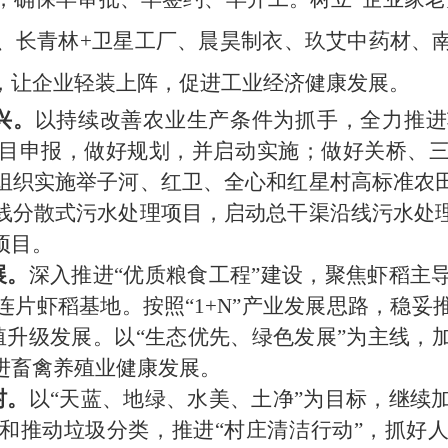
、长青林
+卫星工厂、晨昊制衣、玖艾中药材、
，让企业轻装上阵，促进工业经济健康发展。
兴
。
以持续改善农业生产条件为抓手，全力推进
目申报，做好规划，并启动实施；做好关桥、
组织实施举子河、红卫、全心和红星村高标准农
线分散式污水处理项目，启动总干渠沿线污水处
项目。
展。
深入推进
“优质粮食工程”建设，聚焦虾稻主
连片虾稻基地。
按照
“
1+N
”产业发展思路，稳妥
殖升级发展。
以
“
生态优先、绿色发展
”
为主线，
进
畜禽养殖业健康发展。
村。
以
“天蓝、地绿、水美、土净”为目标，继续
和推动垃圾分类，推进
“村庄清洁行动”，抓好