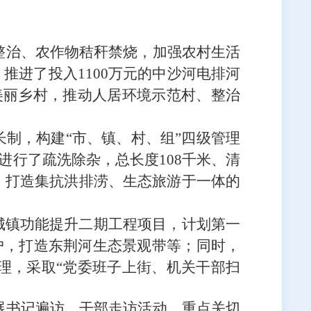
整治、农作物秸秆禁烧，加强
农村生活
；
推进
了
投入
1100万元的
中沙河电排河
美丽乡村
，推动人居环境示范村、整治
长制，构建
“市、镇、村、组”四级管理
进行了疏洗除杂，
总长度
108
千米、
清
，打造集抗洪排涝、生态旅游于一体的
城镇功能提升二期工程项目，计划第一
户
，打造东荆河生态景观带等；同时，
理，
采取
“党委班子上街、机关干部扫
。
展
书记遍访、干部
走访活动
，重点关切