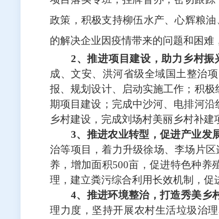
政策，积极支持柳
伍水产、心辉粮油
的解决企业因疫情带来的问题和困难
2、推进项目建设，助力乡村振
成、文安、洪河省级全域国土整治项
报、规划设计、启动实施工作；积极
期项目建设；完成中沙河、电排河沿
乡村建设，完成刘场村美丽乡村补建
3、推进
农业
转型，促进产业发
治等项目，着力升级徐场、李场片区
养，增加面积
5
00亩
，促进
特色种养
理
，
建立粪污综合利用长效机制，促
4、推进
环境整治，打造秀美乡
理力度，
坚持开展农村生活垃圾治理