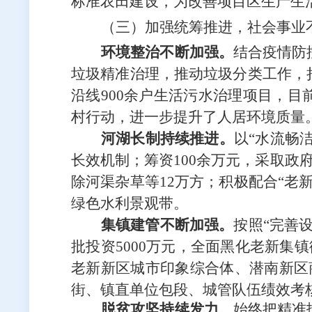
标准农田建设，为改善项目区生产生
（三）加强统筹推进，社会事业
环境整治
不断加强
。
结合疫情防
垃圾
精准治理
，
推动垃圾分类工作，
沿线
900余户
生活污水治理项目
，目
村行动，
进一步
提升了人居环境质量
河湖长制持续推进
。
以
“水流畅
长效机制；
筹资
1
00余万元，
采取政
除河渠杂草等
12万方
；积极配合
“老
绿色水利景观带。
集镇
建
管
不断加强
。
按照
“完善
批投资
5000万元，全面
黑化老新
集镇
老新新区
城市印象综合体、
潜南新区
街、镇直单位包段、城管队伍
绩效考
脱贫攻坚
持续发力
。
始终把精准