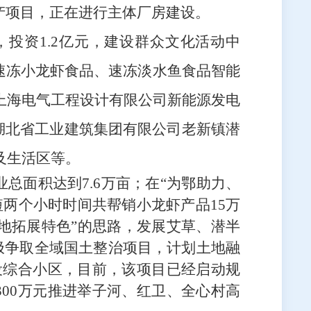
生产项目，正在进行主体厂房建设。
，投资
1.2亿元，建设群众文化活动中
吨速冻小龙虾食品、速冻淡水鱼食品智能
上海电气工程设计有限公司新能源发电
湖北省工业建筑集团有限公司老新镇潜
及生活区等。
业
总面积达到
7.6
万亩
；
在
“为鄂助力、
短两个小时时间共帮销小龙虾产品15万
地拓展特色”的思路，发展艾草、潜半
极争取全域国土整治项目，计划土地融
建设综合小区，目前，该项目已经启动规
300万元推进举子河、红卫、全心村高