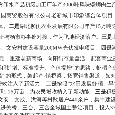
市方闻水产品初级加工厂年产3000吨风味螺蛳肉
鑫园商贸股份有限公司老新城市印象综合体项目
体。
二是
湖北柳伍农业发展有限公司年产
15万
前正与杨市办事处对接，作为飞地经济落户。
三是
、文安村建设容量200MW光伏发电项目。
四是
6亿元，重建老新商场，向阳街存量盘活，配套商业
面积扩增、标准提升、产值提增”的思路，虾稻产
货
”的形式，架起产-销桥梁，拓宽销售渠道，短
增效注入了新活力
。
二是
按照
“水田发展虾稻、旱
积
1.1
6
万亩
，为农民增收植入了新动能。
三是
积
、文安、文成、洪河等村散居户440余户，集中
推进关桥、三台、三合全域国土整治项目，投入3