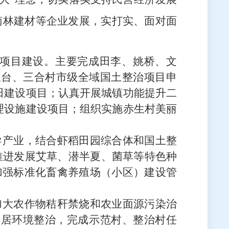
南林建材等企业发展，
实打实、面对面
项目建设
。主要完成田李、姚桥、文
三台、三合村市级全域国土整治项目申
田建设项目；认真开展城镇功能提升二
理设施建设项目；组织实施赤生村美丽
导产业，
结合虾稻田园综合体和国土整
推进
发展艾草、潜半夏
、菌草
等特色种
加强
标准
化
畜禽养殖场（小区）
建设管
加大农作物秸秆禁烧和农业面源污染治
人居环境整治，完成示范村、整治村任