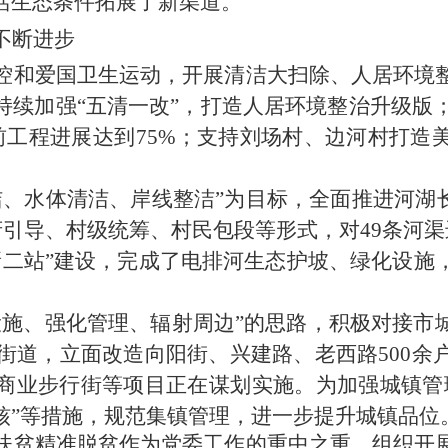
活生态条件拓展了新渠道
。
不断进步
控和爱国卫生运动，开展清洁大扫除、人居环境
持续加强
“五清一改”，
打造人居环境整治升级版
前工程进展达到
75%
；支持
刘场村
、边河村打造
。
洁、水体清洁、岸线整洁”为目标，
全面推进河湖
府引导、村级统筹、村民包段等形式，
对
49
条河渠
新二站”建设，
完成了电排河生态护坡、绿化设施
设施、强化管理、辐射周边”的思路，
积极对接市
街道，立面改造向阳街、兴建路、老西路
500余
商业步行街
等项目正在谋划实施。为加强城镇管
核
”
等
措施，规范集镇管理，
进一步
提升城镇
品位
扶贫精准脱贫作为党委工作的重中之重，
组织开