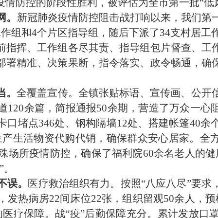
疫情
防控的阶段性胜利，被评估为全市第一批
“低
网。
新冠肺炎疫情防控阻击战打响以来，我们第
工作组和4个片区指导组，随后下派了34支村居工作
前指挥、工作组各尽其责、指导组包片督查、工
部署精准、决策果断，指令落实、政令畅通，确
当。
全覆盖宣传。全镇张贴标语、宣传画、公开
道120余篇，简报通报50余期，营造了万众一
卡口堵点
346处、钢构隔墙12处、搭建帐篷40余
行生产生活物资代购代销，确保群众安心居家。全
强特殊场所疫情防控，确保了福利院60余名老人的
”。
不误
。
医疗救治组织有力。按照
“八应八尽”要
张，发热病房22间床位22张，组织留观50余人
，
预
的医疗保障。
战
“疫”后勤保障充分。累计发放口罩3