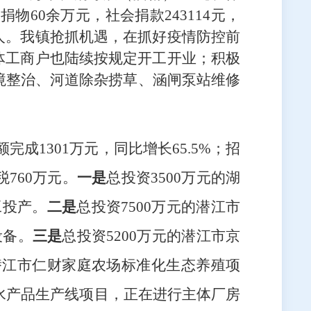
款捐物
60余万元，社会捐款243114元，
人。我镇抢抓机遇，在抓好疫情防控前
体工商户也陆续按规定开工开业；积极
境整治、河道除杂捞草、涵闸泵站维修
额完成1301万元，同比增长65.5%；招
税760万元。
一是
总投资
3500万元的湖
工投产。
二是
总投资
7500万元的潜江市
设备。
三是
总投资
5200万元的潜江市京
的潜江市仁财家庭农场标准化生态养殖项
吨水产品生产线项目，正在进行主体厂房