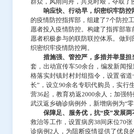
群众，风雨同舟，共克时艰
，夺取了
响应快、行动早，
织密织牢防控
的
疫情防控
指挥部，组建了
7个防控
愿者投入疫情防控。构建了指挥部靠
愿者积极参与的联防联控体系。做到
织密织牢疫情防控网。
措施强、管控严，多措并举
显担
套，出动宣传车50余台，编发新闻报
格落实
封镇封村封组指令，
设置省道
长”，设立90余名专职代购员，实
营
36起，教育
劝返
2000余人；加
武汉返乡确诊病例外，新增病例为“零
保障足、服务优，抗
“疫”发展两
救治等工作，
设置病房
38间床位70
诊病例2人，为阻断疫情提供了优良