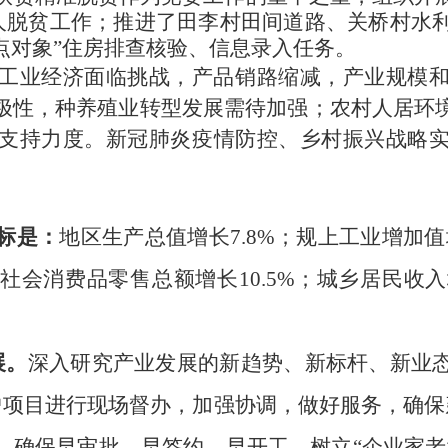
5人脱贫工作
；推进了田李村田间道路、关桥村水
重点对象”住房排查核验、信息录入任务
。
工业经济面临挑战，产品销路缩减，产业规模
极性，种养殖业转型发展需待加强；农村人居环
支持力度。
新冠肺炎疫情防控、
乡村振兴战略
标是：
地区生产总值
增长
7.8%；规上工业增加
%；社会消费品零售总额增长10.5%；城乡居民
展。
深入研究产业发展的新趋势、新标杆、新业
户项目进行现场督办，加强协调，做好服务，确保
，确保早审批、早签约、早开工。
树立
“企业家