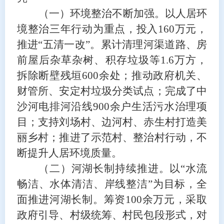
（一）
环境整治
不断加强
。
以人居环
境整治三年行动为重点，投入
160万元，
推进
“五清一改”
。累计清理河渠道路、房
前屋后杂草杂树、积存垃圾等
1.6万方，
拆除断壁残垣600余处；推动政府机关、
财管所、安定村垃圾分类试点
；
完成
了中
沙河电排河沿线
900余户
生活污水治理
项
目；支持
刘场村
、边河村、赤生村打造
美
丽乡村
；推进了示范村、整治村行动，不
断提升人居环境质量
。
（二）河湖长制持续推进
。
以
“水流
畅洁、水体清洁、岸线整洁”为目标，
全
面推进河湖长制。
筹资
1
00余万元，
采取
政府引导、村级统筹、村民包段形式，
对