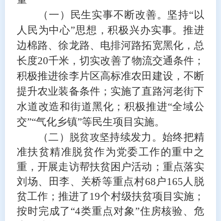
（一）民生实事不断改善
。坚持
“以
人民为中心”思想，积极兴办实事。推进
边棉路、徐龙路、电排河路
拓宽黑化，总
长度
20千米，切实改善了物流交通条件；
积极推进徐李片区高标准农田建设，不断
提升农业装备条件；实施了直路河老街下
水道改造和街道黑化；
积极推进
“全域公
交”“气化乡镇”等民生项目实施。
（二）
持续发力
。
始终把精
脱贫攻坚
准扶贫精准脱贫作为党委工作的重中之
重，
开展走访
帮扶贫困户
活动
；重点落实
刘场、田李、关桥等重点村
68户165人脱
贫工作
；推进了
19
个村级扶贫项目
实施；
按时完成
了
“4类重点对象”住房核验、危