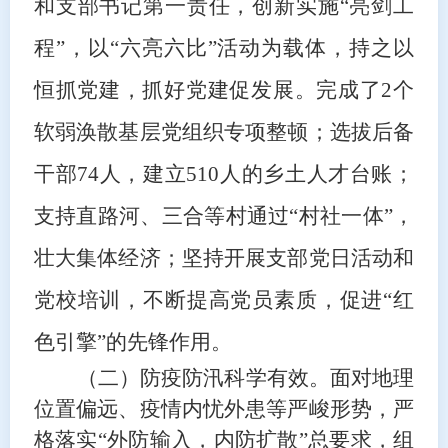
和支部书记第一责任
，
创新实施
“亮剑工
程”
，
以
“六亮六比”活动
为载体
，
持之以
恒抓党建，抓好党建促发展
。
完成
了
2
个
软弱涣散基层党组织专项
整顿
；
选拔
后备
干部
74人
，建立
51
0人
的
乡土人才
台账
；
支持
直路河、三合
等
村
通过
“村社一体”，
壮大集体经济
；坚持开展支部党日活动
和
党校培训
，
不断
提高党员素质，
促进
“红
色引擎”的先锋作用
。
（二）
防疫防汛科学有效。
面对地理
位置偏远、疫情内忧外患等严峻形势，
严
格落实
“
外防输入，内防扩散
”总要求，组