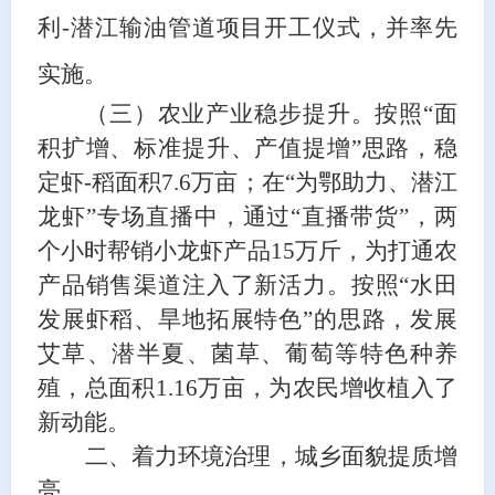
利-潜江输油管道项目开工仪式，并率先
实施。
（三）农业产业稳步提升
。
按照
“面
积扩增、标准提升、产值提增”思路，稳
定虾
-
稻
面积
7.6
万亩
；
在
“为鄂助力、潜江
龙虾”专场直播中，通过“
直播带货
”，两
个小时帮销小龙虾产品15万斤，
为打通农
产品销售渠道注入了新活力
。按照
“水田
发展虾稻、旱地拓展特色”的思路，发展
艾草、潜半夏
、菌草、
葡萄等特色种
养
殖
，总面积
1.1
6
万亩
，为农民增收植入了
新动能。
二、
着力环境治理，
城乡
面貌
提质增
亮