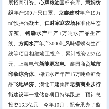
展招商引资。
心辉粮油
国标仓库、
慧娴纺
织
年产
500万只口罩、
京鑫建材
年产
15万
m³预拌混凝土、
仁财家庭农场
标准化生态
养殖、
铭淼水产
年产
1万吨水产品生产
线、
方闻水产
年产
3000吨风味螺蛳肉生产
线等项目相继竣工投产，
累计
投资
2.57亿
元。上海电气
新能源发电
、
鑫园商贸
城市
印象综合体
、柳伍水产年产
15万吨鱼虾食
品
飞地经济
、湖
北工建集团
老新商业步行
街
建设等一批储备
项目持续跟进，预计总
投资
16.3亿元
。今年
10月，配合承办了监