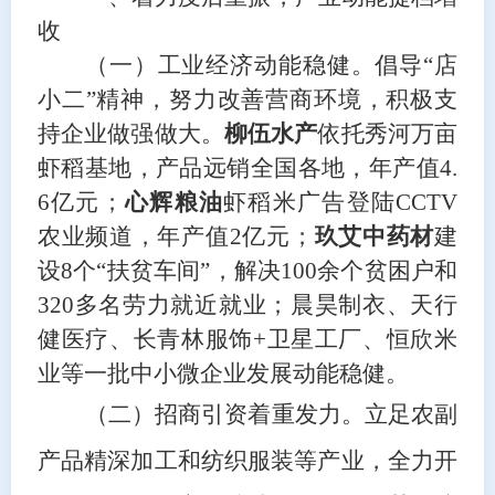
收
（一）工业经济动能稳健
。
倡导
“店
小二”精神，努力改善营商环境，积极支
持企业做强做大。
柳伍水产
依托秀河万亩
虾稻基地，产品
远销全国各地
，年产值
4.
6亿元；
心辉粮油
虾稻米
广告登陆
CCTV
农业频道，年产值2亿元；
玖艾中药材
建
设
8个“扶贫车间”，解决100余个贫困户和
320多名劳力就近就业
；晨昊制衣、天行
健医疗、长青林服饰
+卫星工厂、恒欣米
业等一批中小微企业发展动能稳健。
（二）招商引资着重发力
。
立足
农副
产品精深加工和纺织服装等产业，全力开