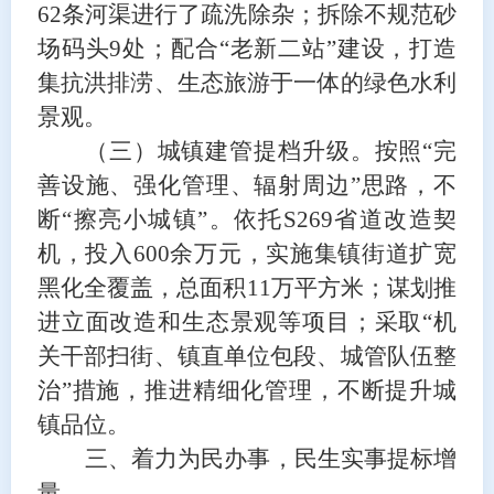
62
条河渠进行了疏洗除杂
；拆除不规范砂
场码头
9处；
配合
“老新二站”建设，
打造
集抗洪排涝、生态旅游于一体的绿色水利
景观。
（三）城
镇
建
管
提档升级
。
按
照
“完
善设施、强化管理、辐射周边”思路，
不
断
“擦亮小城镇”。依托
S269省道改造契
机，
投入
600余万元，实施集镇街道扩宽
黑化全覆盖，总面积11万平方米
；谋划推
进立面改造和生态景观等项目；
采取
“机
关干部扫街、镇直单位包段、城管队伍整
治”措施，
推进精细化
管理，
不断
提升城
镇
品位
。
三、着力为民办事，民生实事提标增
量