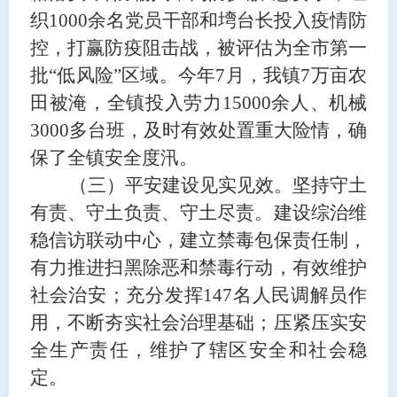
织
1000余名
党员干部和
塆台长投入疫情防
控，打赢防疫阻击战，被评估为全市第一
批
“低风险”区域。今年7月
，我镇
7万亩农
田被淹，全镇投入劳力15000余人、机械
3000多台班，及时有效处置重大险情
，确
保了全镇安全度汛。
（三）平安建设见实见效。
坚持
守土
有责
、
守土负责
、守土尽责。建设
综治维
稳信访联动中心
，建立禁毒包保责任制，
有力推进
扫黑除恶和禁毒行动，
有效维护
社会治安；充分发挥
147名人民调解员作
用，不断夯实社会治理基础
；压紧压实
安
全生产责任
，维护了辖区安全和社会稳
定
。