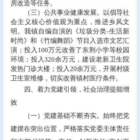
房改造等任务
。
（三）公共
事业健康发展
。
以倡导社
会主义核心价值观为重点，推进乡风文
明。我镇自编自演的《垃圾分类
-
生活新
时尚》和《竹编舞蹈》节目入选市文艺汇
演；
投入
100万元改善了东荆小学等校园
环境；投入320余万元，建设老新卫生院
发热门诊大楼；投入20余万元，开展村级
卫生室维修，切实改善镇村医疗条件
。
四、着力党建引领，社会治理提能增
效
（一）党建基础不断夯实。
始终
把党
建摆在突出位置
，
严格落实党委主体责任