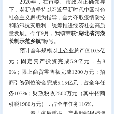
2020年，
在市委、市政府正确领导
下，
老新镇
坚持以习近平新时代中国特色
社会主义思想为
指导
，
全力夺取
疫情防控
和防汛抗灾胜利，统筹推进
经济社会
高质
量
发展
。
今年
9月，我镇荣获“
湖北省河湖
长制示范乡镇
”称号。
预计全年
规模以上企业总产值
10.5亿
元；固定资产投资完成5.9亿元，占8
0%；限上商贸零售额完成1200万元；招
商引资到位资金完成5.15亿元，占全年任
务103%；财政税收2500万元（其中招商
引税1980万元），占全年任务116%。
一、
着力疫后重振，产业动能提档增