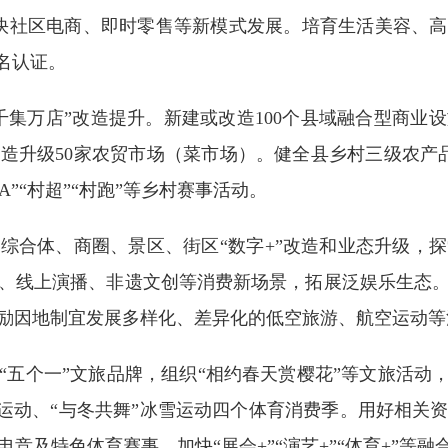
加快社区电商、即时零售等新模式发展。培育生活美容、
名认证。
千集万店”改造提升。新建或改造100个县域融合型商业
造升级50家农贸市场（菜市场）。健全县乡村三级农产
”“村超”“村跑”等乡村赛事活动。
综合体、商圈、景区、街区“数字+”改造和业态升级，
、线上演播、非遗文创等消费新场景，拓展泛娱乐生态
励因地制宜发展多样化、差异化的低空旅游、航空运动等
“五个一”文旅品牌，组织“相约春天赏樱花”等文旅活动
行运动、“与冬共舞”冰雪运动四个体育消费季。用好相
竞及特色体育赛事，加快“展会+”“演艺+”“体育+”等融