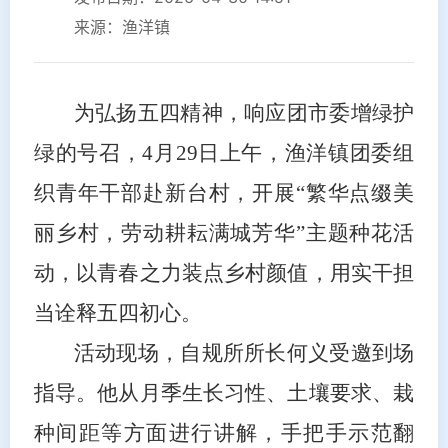
来源：渔洋镇
为弘扬五四精神，响应团市委
增绿护
绿的号召
，4月29日上午，渔洋镇团委组
织青年干部赴新台村，开展“繁华点缀美
丽乡村，劳动耕耘满城芳华”主题种花活
动，以青春之力装点乡村颜值，用实干担
当诠释五四初心。
活动现场，自规所所长何义受邀到场
指导。他从月季生长习性、土壤要求、栽
种间距等方面进行讲解，手把手示范翻