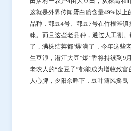
田店村一农户
4
亩大豆田，从株高和
这就是外界传闻蛋白质含量
49%
以上
品种，鄂豆
4
号、鄂豆
7
号在竹根滩镇
睐。而且这些老品种，通过人工割、
了，满株结荚都‘爆
'
满了，今年这些
生豆浪，潜江大豆“爆”香将持续到
9
老农人的“金豆子”都能成为增收致富
人心脾，夕阳余晖下，豆叶随风摇曳