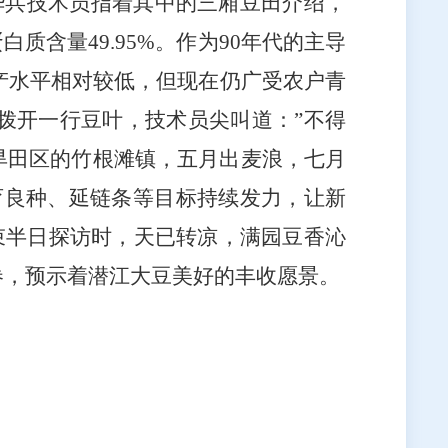
华兵技术员指着其中的三厢豆田介绍，
蛋白质含量
49.95%
。作为
90
年代的主导
产水平相对较低，但现在仍广受农户青
拨开一行豆叶，技术员尖叫道：”不得
旱田区的竹根滩镇，五月出麦浪，七月
育良种、延链条等目标持续发力，让新
结束半日探访时，天已转凉，满园豆香沁
卷，预示着潜江大豆美好的丰收愿景。