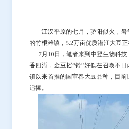
江汉平原的七月，骄阳似火，暑
的竹根滩镇，
5.2
万亩优质潜江大豆正
7
月
10
日，笔者来到中登生物科技
香四溢，金豆摇“铃”好似在召唤不
镇以来首推的国审春大豆品种，目前
追捧。