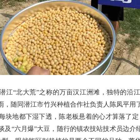
潜江“北大荒”之称的万亩汉江洲滩，独特的沿
雨，随同潜江市竹兴种植合作社负责人陈凤平用
每块地都下湿下透，陈老板悬着的心才算落了定
。谈及“六月爆”大豆，随行的镇农技站技术员边