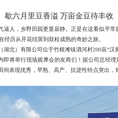
歇六月里豆香溢 万亩金豆待丰收
气逼人，乡野田园更显寂静。正是在这看似平常的
在经历从开花结荚到鼓粒成熟的奇妙之旅。
（湖北）有限公司位于竹根滩镇泗河村
200
亩“汉
日内即将举行现场观摩会的友商们！据公司总经理
田间表现优秀，早熟、高产、抗逆性特点突出，肯