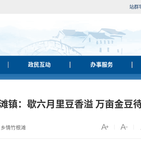
站群
政民互动
办事服务
滩镇：歇六月里豆香溢 万亩金豆
：乡情竹根滩