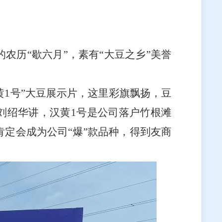
农历“歇六月”，素有“大豆之乡”美誉
黄
1
号”大豆展示片，这里彩旗飘扬，豆
刘绍华讲，汉黄
1
号是公司落户竹根滩
定会成为公司“爆”款品种，得到友商