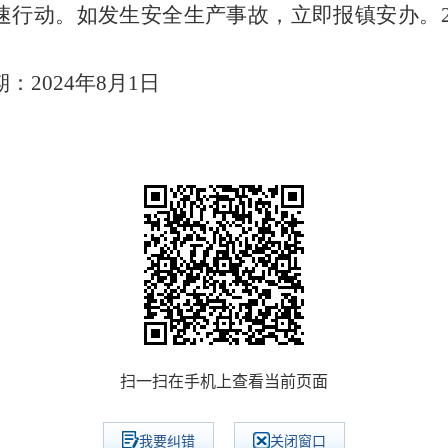
速行动。如发生安全生产事故，立即报镇安办。
期：
2024
年
8
月
1
日
扫一扫在手机上查看当前页面
我要纠错
关闭窗口