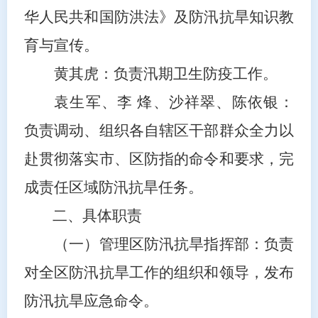
华人民共和国防洪法》及防汛抗旱知识教
育与宣传。
黄其虎
：负责汛期卫生防疫工
作
。
袁生军、
李 烽
、
沙祥翠
、
陈依银
：
负责调动、组织
各自
辖区干部群众全力以
赴贯彻落实市、区防指的命令和要求，完
成责任区域防汛抗旱任务。
二、具体职责
（一）管理区防汛抗旱指挥部：负责
对全区防汛抗旱工作的组织和领导，发布
防汛抗旱应急命令。