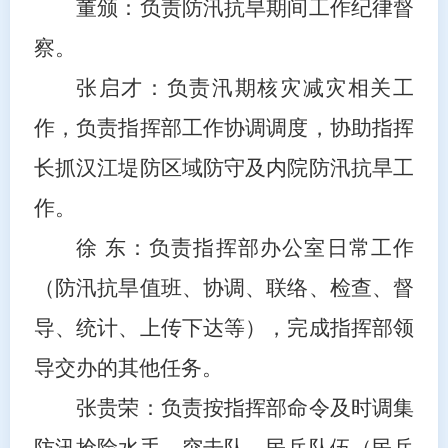
董
颁：负责防汛抗旱期间工作纪律督
察。
张启才
：负责汛期核灾减灾相关工
作
，负责指挥部工作协调调度，
协助指挥
长抓汉江堤防区域防守
及内院防汛抗旱工
作
。
徐 东
：负责指挥部办公室日常工作
（防汛抗旱值班、协调、联络、检查、督
导、统计、上传下达等），完成指挥部领
导交办的其他任务。
张贵荣：负责按指挥部命令及时
调集
防汛抢险水手、
突击队、民兵队伍（民兵