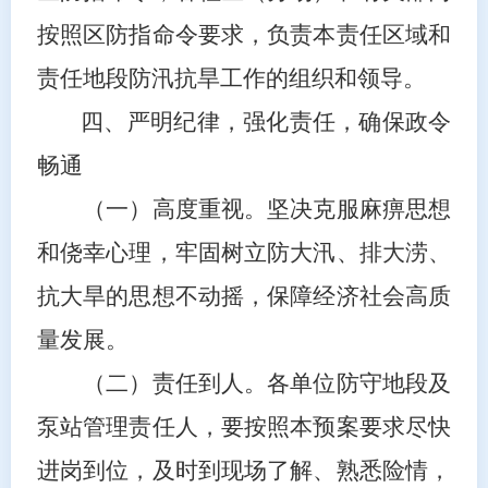
按照区防指命令要求，负责本责任区域和
责任地段防汛抗旱工作的组织和领导。
四、严明纪律，强化责任，确保政令
畅通
（
一
）
高度重视。
坚决克服麻痹思想
和侥幸心理，牢固树立防大汛、排大涝、
抗大旱的思想不动摇，保障经济社会
高质
量
发展。
（
二
）
责任到人。
各单位防守地段及
泵站管理责任人，要按照本预案要求尽快
进岗到位，及时到现场了解、熟悉险情，