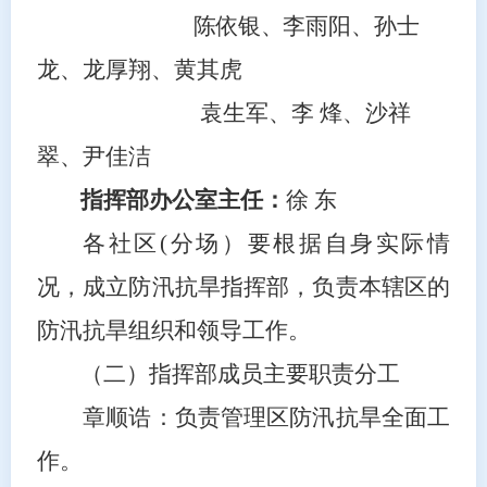
陈依银、
李雨阳
、孙士
龙、
龙厚翔
、
黄其虎
袁生军、
李 烽
、
沙祥
翠、尹佳洁
指挥部办公室主任：
徐 东
各社区
(
分场）要根据自身实际情
况，成立防汛抗旱指挥部，负责本辖区的
防汛抗旱组织和领导工作。
（二）指挥部成员主要职责分工
章顺诰：负责管理区防汛抗旱全面工
作。