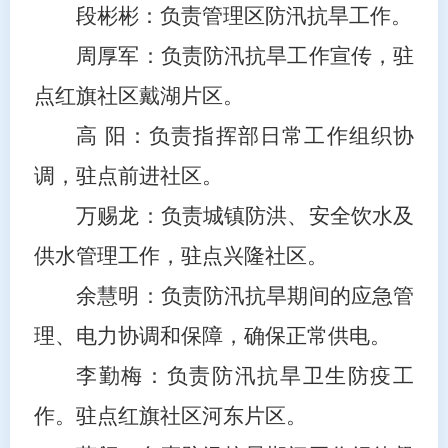
段彬彬：负责管理区防汛抗旱工作。
周厚军：负责防汛抗旱工作宣传
，
驻
点红旗社区
戴湖
片区
。
高 阳
：负责指挥部日常工作组织协
调
，
驻点前进社区
。
万赐龙
：负责
城镇防洪、安全饮水及
供水管理工作
，
驻点兴隆社区
。
余慧明
：负责防汛抗旱
期间的应急管
理、
电力协调和保障，确保正常供电。
李勤梅：负责防汛
抗旱
卫生防疫工
作。
驻点红旗社区河东片区
。