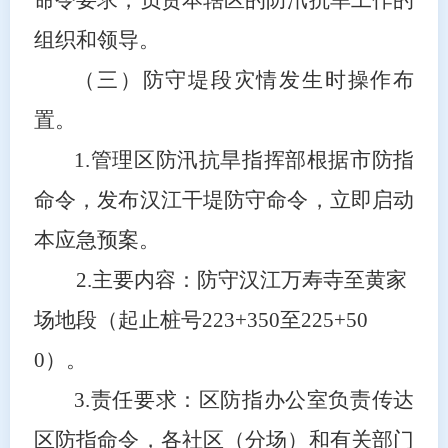
组织和领导。
（三）防守堤段灾情发生时操作布
置。
1.
管理区防汛抗旱指挥部根据市防指
命令，发布汉江干堤防守命令，立即启动
本应急预案。
2.
主要内容：防守汉江万寿寺至黄家
场地段
（
起止桩号
223+350
至
225+50
0
）。
3.
责任要求：区防指办公室负责传达
区防指命令，各社区（分场）和有关部门