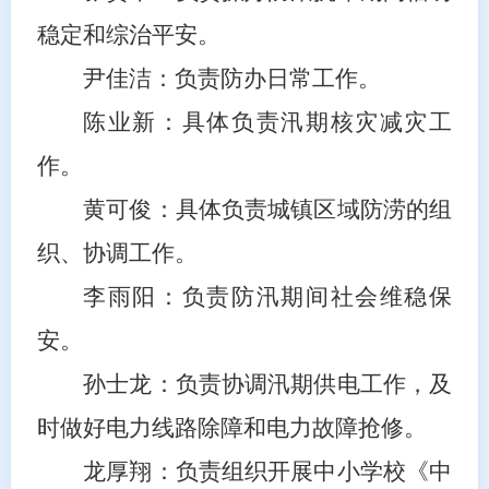
稳定和综治平安
。
尹佳洁：负责防办日常工作。
陈业新：具体负责汛期核灾减灾工
作。
黄可俊
：具体负责
城
镇
区域
防涝的组
织、协调
工作
。
李雨阳
：负责防汛期间社会维稳保
安。
孙士龙：
负责
协调汛期供电
工作
，及
时
做好
电力线路除障和电力故障
抢修
。
龙厚翔
：负责组织开展中小学校《中