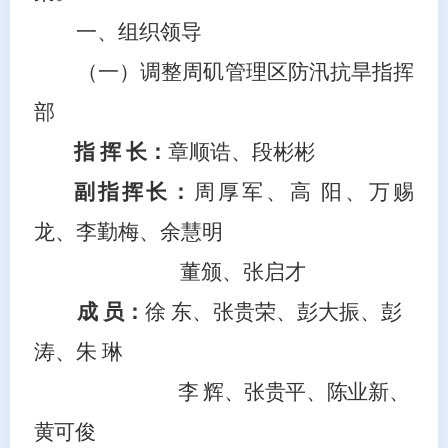
一、组织领导
（一）调整周矶管理区防汛抗旱指挥
部
指 挥 长：
章顺诰
、
段彬彬
副指挥长：
周厚军、
高 阳、
万赐
龙、李勤梅、余慧明
董
颁、
张启才
成 员：
徐 东、
张贵荣
、彭大振、彭
涛、
朱 琳
李 辉、
张贵平、
陈业新、
黄可俊