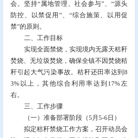
会。坚持
“属地管理、社会参与”、“源头
防控、以禁促用”、“综合施策、以用促
禁”的原则。
二、工作目标
实现全面禁烧，实现境内无露天秸秆
焚烧、无垃圾
焚烧，
确保全镇不因焚烧秸
秆引起大气污染事故。秸秆还田率达到
8
3%以上，其他综合利用率达到17%左
右。
三、工作步骤
（一）准备部署阶段
（
5
月
5-6
日）
拟
定
秸秆禁烧工作方案，召开动员会