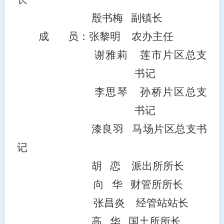
殷书梅
副镇长
成
员：
张黎明
农办
主任
谢雅莉
莲市片区
总支
书记
李思琴
孙桥
片区
总支
书记
漆良羽
马场片区总支书
记
胡
恋
派出所所长
向
华
财管所所长
张昌炎
经管站站长
高
华
国土所所长