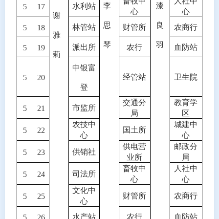
畜牧中
人社中
李
漆
水利站
5
17
心
心
谢
思
良
林管站
财管所
农商行
5
18
雅
琴
羽
派出所
农行
血防站
5
19
莉
中银富
经管站
卫生院
5
20
登
交通分
教育学
市监所
5
21
局
区
农技中
城建中
国土所
5
22
心
心
供电营
邮政分
供销社
5
23
业所
局
畜牧中
人社中
司法所
5
24
心
心
文化中
财管所
农商行
5
25
心
水产站
农行
血防站
5
26