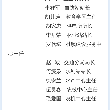
李祚军
血防站站长
胡其涛
教育学区主任
胡家忠
供电所所长
李后荣
林业
站站长
罗代斌
村镇建设服务中
心主任
赵
毅
交通分局局长
何燮泉
水利站站长
徐安兰
水产中心主任
伍艮春
农
技
中心主任
毛爱国
农
机
中心主任