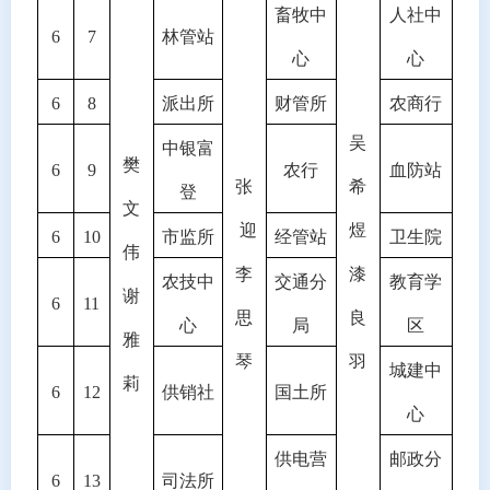
畜牧中
人社中
6
7
林管站
心
心
6
8
派出所
财管所
农商行
吴
中银富
樊
6
9
农行
血防站
张
希
登
文
迎
煜
6
10
市监所
经管站
卫生院
伟
李
漆
农技中
交通分
教育学
谢
6
11
思
良
心
局
区
雅
琴
羽
城建中
莉
6
12
供销社
国土所
心
供电营
邮政分
6
13
司法所