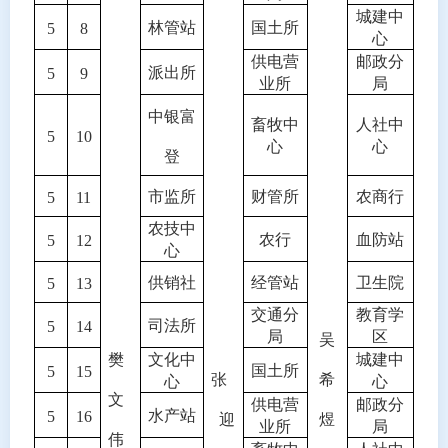
城建中
林管站
国土所
5
8
心
供电营
邮政分
派出所
5
9
业所
局
中银富
畜牧中
人社中
5
10
心
心
登
市监所
财管所
农商行
5
11
农技中
农行
血防站
5
12
心
供销社
经管站
卫生院
5
13
交通分
教育学
司法所
5
14
局
区
吴
樊
文化中
城建中
国土所
5
15
张
希
心
心
文
供电营
邮政分
水产站
5
16
迎
煜
业所
局
伟