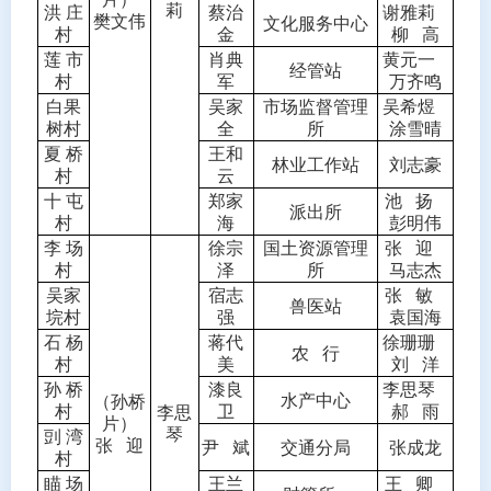
莉
洪
庄
蔡治
谢雅莉
樊文伟
文化服务中心
村
金
柳
高
莲
市
肖典
黄元一
经管站
村
军
万齐鸣
白果
吴家
市场监督管理
吴希煜
树村
全
所
涂雪晴
夏
桥
王和
林业工作站
刘志豪
村
云
十
屯
郑家
池
扬
派出所
村
海
彭明伟
李
场
徐宗
国土资源管理
张
迎
村
泽
所
马志杰
吴家
宿志
张
敏
兽医站
垸村
强
袁国海
石
杨
蒋代
徐珊珊
农
行
村
美
刘
洋
孙
桥
漆良
李思琴
水产中心
（孙桥
村
卫
郝
雨
李思
片）
琴
剅
湾
张
迎
尹
斌
交通分局
张成龙
村
瞄
场
王兰
王
卿