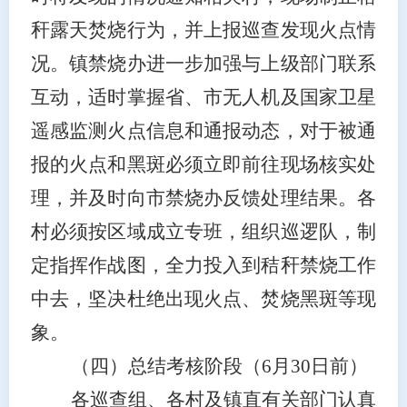
秆露天焚烧行为，并上报巡查发现火点情
况。镇禁烧办
进一步加强
与上级部门联系
互动
，适时掌握省、市无人机及国家卫星
遥感监测火点信息和通报动态
，
对于被通
报的火点和黑斑必须立即前往现场核实处
理，并及时向市禁烧办反馈处理结果。
各
村必须
按区域成立
专班，组织
巡逻队
，
制
定指挥作战图
，全力投入到秸秆禁烧工作
中去，
坚决杜绝出现火点、
焚烧
黑斑等
现
象。
（四）总结考核阶段
（
6月30日前
）
各巡查组、各村及镇直有关部门认真