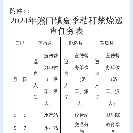
附件
3：
2024年熊口镇夏季秸秆禁烧巡
查任务表
日期
莲市片
孙桥片
马场片
宣传督
宣传督
宣传督
巡
巡
巡
办单位
办单位
办单位
查
查
查
月
日
（派
（派
（派
人
人
人
车、派
车、派
车、派
员
员
员
人）
人）
人）
水产站
经管站
卫生院
5
6
交通分
教育学
水利站
5
7
局
区