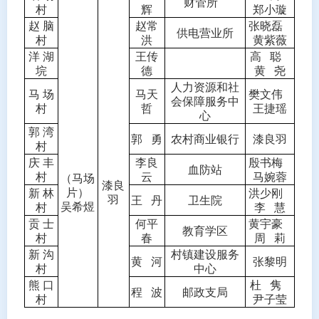
财管所
村
辉
郑小璇
赵
脑
赵常
张晓磊
供电营业所
村
洪
黄紫薇
洋
湖
王传
高
聪
垸
德
黄
尧
人力资源和社
马
场
马天
樊文伟
会保障服务中
村
哲
王捷瑶
心
郭
湾
郭
勇
农村商业银行
漆良羽
村
庆
丰
李良
殷书梅
血防站
村
云
马婉蓉
（马场
漆良
片）
新
林
洪少刚
羽
王
丹
卫生院
吴希煜
村
李
慧
贡
士
何平
黄宇豪
教育学区
村
春
周
莉
新
沟
村镇建设服务
黄
河
张黎明
村
中心
熊
口
杜
隽
程
波
邮政支局
村
尹子莹