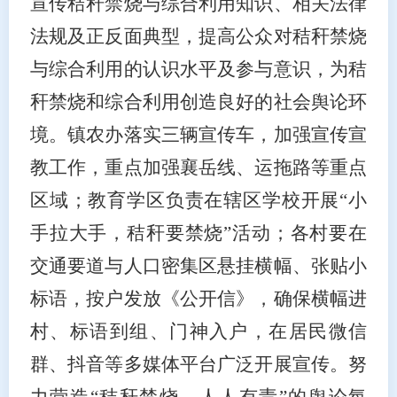
宣传秸秆禁烧与综合利用知识、相关法律
法规及正反面典型，提高公众对秸秆禁烧
与综合利用的认识水平及参与意识，为秸
秆禁烧和综合利用创造良好的社会舆论环
境。
镇农办落实三辆宣传车，加强宣传宣
教工作，重点加强襄岳线、运拖路等重点
区域；
教育
学区负责
在辖区学校开展
“小
手拉大手，秸秆要禁烧”活动
；
各村要在
交通要道与人口密集区悬挂横幅、张贴小
标语，按户发放《公开信》，确保横幅进
村、标语到组、门神入户
，
在居民微信
群、抖音等多媒体平台广泛开展宣传
。
努
力营造
“秸秆禁烧，人人有责”的舆论氛