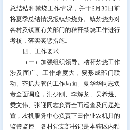
总结秸秆禁烧工作情况，并于
6月
3
0日前
将夏季总结情况报镇禁烧办。镇禁烧办对
各村及镇直有关部门的秸秆禁烧工作进行
考核，落实奖惩措施。
四、工作要求
（一）加强组织领导。
秸秆禁烧工作
涉及面广、工作难度大，要形成部门联
动、齐抓共管的工作局面。
夏华华
同志负
责全面调度，洪少刚、
李辉龙
、
吴希煜、
樊文伟、张迎
同志负责全面巡查及问题处
置，农机服务中心负责下田作业农机具的
监管监控
。
各村党支部书记是本
辖区内
秸