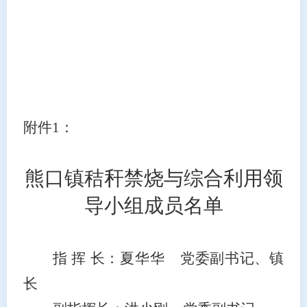
附件
1：
熊口镇秸秆禁烧与综合利用
领
导小组成员名单
指
挥
长：
夏华华
党委副书记、镇
长