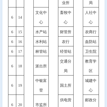
业所
局
文化中
畜牧中
人社中
6
14
心
心
心
6
15
水产站
财管所
农商行
6
16
水利站
农行
血防站
6
17
林管站
经管站
卫生院
交通分
教育学
6
18
派出所
局
区
中银富
城建中
6
19
国土所
登
心
供电营
邮政分
6
20
市监所