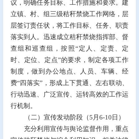
议，明确任务目标、工作措施和要求。建
立
镇、村、组三级
秸秆禁烧工作网络，
层
层签订责任状，
将工作目标、任务、职责
落实到
人
。迅速成立秸秆禁烧指挥部、督
查组和巡查组，
按照
“定人、定责、定
时、定位、定点”的要求，
制定各项工作
制度，做到办公地点、人员、车辆、经
费
“四落实”，形成上下贯通、左右联动、
行动迅速、广泛宣传、运转高效的工作运
行机制。
（二）宣传发动阶段
（
5
月
6-10
日
）
充分利用宣传与舆论监督作用，重点