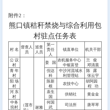
附件
2
：
熊口镇秸秆禁烧与综合利用包
村驻点任务表
第一
督查人
巡查
村
名
责任
镇直单位
机关干部
员
人员
人
公
议
农机服务中心
兰
俊
姜
国
村
中银富登
邓清晨
青
年
倪达
中沙河流域水
陈
露
村
科
利管理站
张云宇
阳
场
陈新
胡阿园
农技中心
村
根
程
功
河
东
袁生
供销社
黄金金
村
国
中务
何国
司法所
唐琴琴
（莲市
垸村
武
谢雅
片）