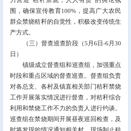
围，确保宣传教育100%，提高广大农民
群众禁烧秸秆的自觉性，积极改变传统生
产方式。
（三）督查巡查阶段
（
5月
6
日
-
6月
30
日
）
镇级成立督查组和巡查组，加强重点
时段和重点区域的督查巡查。督查组
负责
对各总支、各村及镇直相关部门秸秆禁烧
工作开展
落实
情况进行督查，对秸秆综合
利用和禁烧工作不力的负责人进行约谈。
巡查组在禁烧期间开展昼夜巡回检查，及
时将发现的情况通知
相关
村，现场制止秸