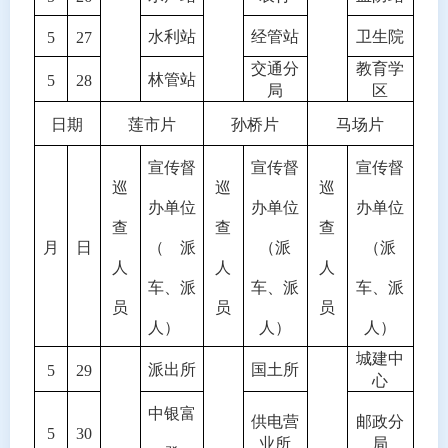
水利站
经管站
卫生院
5
27
交通分
教育学
林管站
5
28
局
区
日期
莲市片
孙桥片
马场片
宣传督
宣传督
宣传督
巡
巡
巡
办单位
办单位
办单位
查
查
查
月
日
（派
（派
（派
人
人
人
车、派
车、派
车、派
员
员
员
人）
人）
人）
城建中
派出所
国土所
5
29
心
中银富
供电营
邮政分
5
30
业所
局