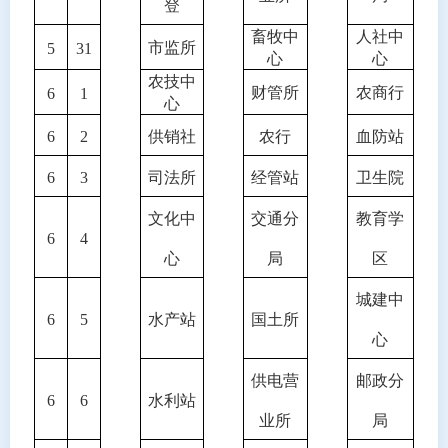
登
畜牧中
人社中
市监所
5
31
心
心
农技中
财管所
农商行
6
1
心
6
2
供销社
农行
血防站
6
3
司法所
经管站
卫生院
文化中
交通分
教育学
6
4
心
局
区
城建中
6
5
水产站
国土所
心
供电营
邮政分
6
6
水利站
业所
局