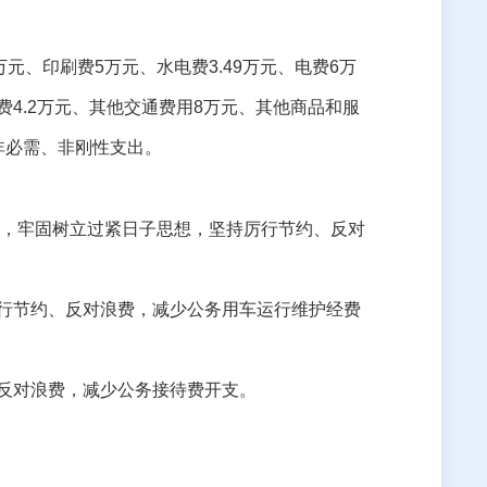
万元、印刷费
5
万元、水电费
3.49
万元、
电费
6
万
费
4.2
万元、其他交通费用
8
万元、其他商品和服
非必需、非刚性支出。
，牢固树立过紧日子思想，坚持厉行节约、反对
行节约、反对浪费，减少公务用车运行维护经费
反对浪费，减少公务接待费开支。