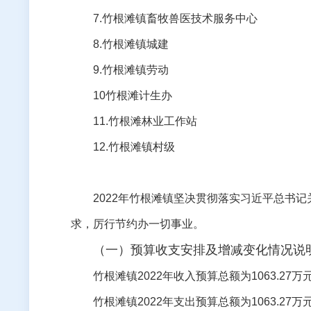
7.
竹根滩
镇畜牧兽医技术服务中心
8.
竹根滩镇城建
9.
竹根滩镇劳动
10
竹根滩
计生办
11.
竹根滩
林业工作站
12
.
竹根滩
镇村级
2022
年
竹根滩
镇坚决贯彻落实习近平总书记
求，厉行节约办一切事业。
（一）预算收支安排及增减变化情况说
竹根滩
镇
2022
年收入预算总额为
1063.27
万
竹根滩
镇
2022
年支出预算总额为
1063.27
万