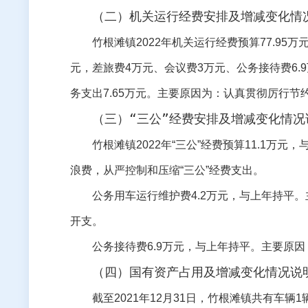
（二）机关运行经费安排及增减变化情
竹根滩
镇
2022
年机关运行经费预算
77.95
万
元，
差旅费
4
万元、
会议费
3
万元、
公务接待费
6.9
务支出
7.65
万元。
主要原因为：认真贯彻厉行节
（三）“三公”经费安排及增减变化情况
竹根滩
镇
2022
年“三公”经费预算
11.1
万元，
浪费，从严控制和压缩“三公”经费支出。
公务用车运行维护费
4.2
万元，与上年持平。
开支。
公务接待费
6.9
万元，与上年持平。主要原因
（四）国有资产占用及增减变化情况说
截至
2021
年
12
月
31
日，
竹根滩
镇共有车辆
1