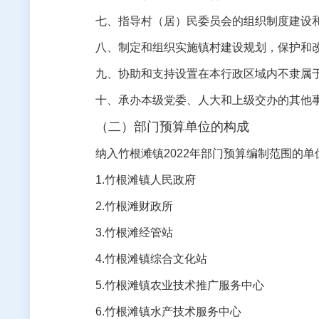
七、指导村（居）民委员会的组织制度建设
八、制定和组织实施镇村建设规划，保护和
九、协助和支持设置在本行政区域内不隶属
十、承办本级党委、人大和上级交办的其他
（二）部门预算单位的构成
纳入
竹根滩
镇
2022
年部门预算编制范围的单
1.
竹根滩
镇人民政府
2.
竹根滩
财政所
3.
竹根滩经管站
4
.
竹根滩
镇综合文化站
5.
竹根滩
镇农业技术推广服务中心
6.
竹根滩
镇水产技术服务中心