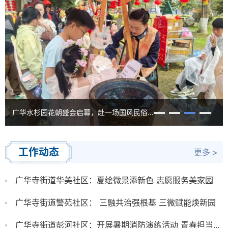
广华水杉园花朝盛会启幕，赴一场国风民俗之约
工作动态
更多 >
广华寺街道华美社区：夏绘微景添新色 志愿服务美家园
广华寺街道警苑社区： 三融共治强根基 三微赋能焕新园
广华寺街道彭河社区：开展暑期消防演练活动 青春担当护平安 以练筑防保家园