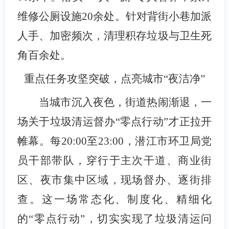
维修公厕设施
20
余处。针对背街小巷加派
人手、加密频次，清理积存垃圾与卫生死
角百余处。
重点任务攻坚突破，点亮城市“夜洁净”
当城市沉入夜色，街道热闹渐退，一
场关于垃圾清运督办“零点行动”才正拉开
帷幕。每20:00
至
23:00
，潜江市环卫局党
员干部带队，穿行于主次干道、商业街
区、夜市集中区域，现场督办、逐街排
查。这一场常态化、制度化、精细化
的“零点行动”，切实实现了垃圾清运问