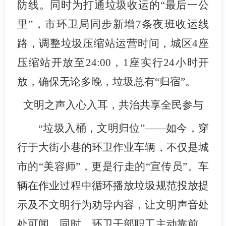
防线。同时为打通垃圾收运的“最后一公
里”，市环卫局同步新增
7
条夜班收运线
路，调整垃圾压缩站运营时间，城区
4
座
压缩站开放至
24:00
，
1
座实行
24
小时开
放，确保无论多晚，垃圾总有“归宿”。
文明之声入心入耳，共治共享全民参与
垃圾入桶，文明归位”——如今，穿
“
行于大街小巷的环卫作业车辆，不仅是城
市的“美容师”，更是行走的“宣传员”。车
辆在作业过程中循环播放垃圾规范投放提
示及不文明行为劝导内容，让文明声音处
处可闻。同时，环卫干部职工主动靠前，