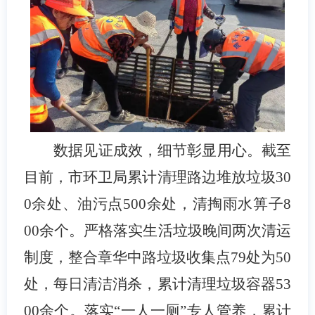
数据见证成效，细节彰显用心。截至
目前，市环卫局累计清理路边堆放垃圾
30
0
余处、油污点
500
余处，清掏雨水箅子
8
00
余个。严格落实生活垃圾晚间两次清运
制度，整合章华中路垃圾收集点
79
处为
50
处，每日清洁消杀，累计清理垃圾容器
53
00
余个。落实“一人一厕”专人管养，累计