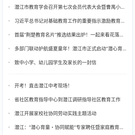
潜江市教育学会召开第七次会员代表大会暨曹禺小学教研活动展示
习近平总书记对基础教育工作的重要指示激励教育战线广大干部砥砺前行
首届“荆楚教育名片”推选结果出炉！一起来看花落谁家
多部门联动护航盛夏童年！潜江市正式启动“潜心育童”暑期家校社协同育人系列活动
致中小学、幼儿园学生及家长的一封信
开考！直击潜江中考现场！
省社区教育指导中心到潜江调研指导社区教育工作
潜江开展家校社协同劳动实践主题活动
潜江：“潜心育童・协同赋能”专家聘任暨家庭教育讲座成功举办