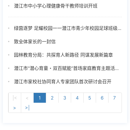
潜江市中小学心理健康骨干教师培训开班
绿茵逐梦 足耀校园一一潜江市青少年校园足球班级联赛风采录
致全体家长的一封信
园林教育分局：共探育人新路径 同谋发展新篇章
潜江市“潜心育童・双百赋能”首场家庭教育主题活动顺利举行
潜江市家校社协同育人专家团队首次研讨会召开
|<
<
1
2
3
4
5
6
7
>
>|