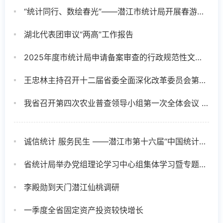
“统计同行、数绘春光”——潜江市统计局开展春游团建活动
湖北代表团审议“两高”工作报告
2025年度市统计局申请备案审查的行政规范性文件目录公示
王忠林主持召开十二届省委全面深化改革委员会第五次会议 以进一步全面深化改革推动支点建设取得决定性进展 李殿勋孙伟出席
我省召开第四次农业普查领导小组第一次全体会议 高质高效推进农业普查工作
诚信统计 服务民生 ——潜江市第十六届“中国统计开放日”活动圆满举行
省统计局举办党组理论学习中心组集体学习暨专题党课
李殿勋到天门潜江仙桃调研
一季度全省固定资产投资较快增长