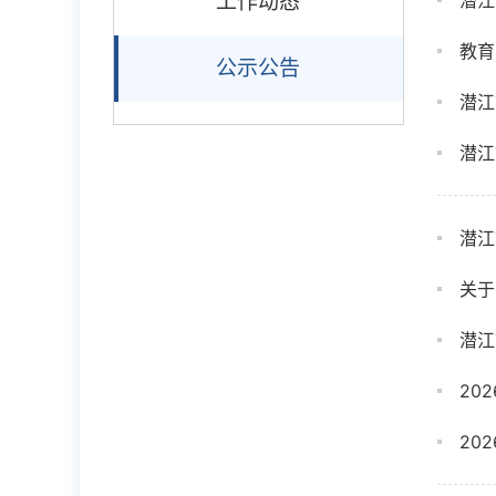
工作动态
潜江
教育
公示公告
潜江
潜江
潜江
关于
潜江
20
20